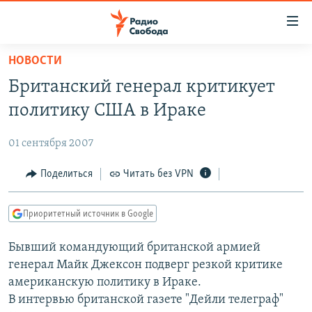
Ссылки
для
упрощенного
НОВОСТИ
ПРОГРАММЫ
доступа
Британский генерал критикует
ПОДКАСТЫ
Вернуться
политику США в Ираке
к
АВТОРСКИЕ ПРОЕКТЫ
основному
01 сентября 2007
ЦИТАТЫ СВОБОДЫ
содержанию
Вернутся
МНЕНИЯ
Поделиться
Читать без VPN
к
КУЛЬТУРА
главной
Приоритетный источник в Google
навигации
IDEL.РЕАЛИИ
Вернутся
Бывший командующий британской армией
КАВКАЗ.РЕАЛИИ
к
генерал Майк Джексон подверг резкой критике
СЕВЕР.РЕАЛИИ
поиску
американскую политику в Ираке.
В интервью британской газете "Дейли телеграф"
СИБИРЬ.РЕАЛИИ