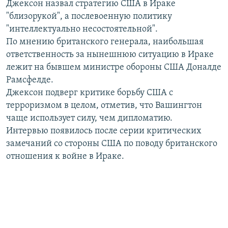
Джексон назвал стратегию США в Ираке
РАСПИСАНИЕ ВЕЩАНИЯ
"близорукой", а послевоенную политику
ПОДПИШИТЕСЬ НА РАССЫЛКУ
"интеллектуально несостоятельной".
По мнению британского генерала, наибольшая
ответственность за нынешнюю ситуацию в Ираке
СОЦИАЛЬНЫЕ СЕТИ
лежит на бывшем министре обороны США Доналде
Рамсфелде.
Джексон подверг критике борьбу США с
терроризмом в целом, отметив, что Вашингтон
чаще использует силу, чем дипломатию.
Все сайты РСЕ/РС
Интервью появилось после серии критических
замечаний со стороны США по поводу британского
отношения к войне в Ираке.