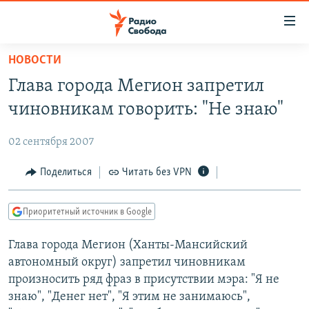
Ссылки
для
упрощенного
НОВОСТИ
ПРОГРАММЫ
доступа
Глава города Мегион запретил
ПОДКАСТЫ
Вернуться
чиновникам говорить: "Не знаю"
к
АВТОРСКИЕ ПРОЕКТЫ
основному
02 сентября 2007
ЦИТАТЫ СВОБОДЫ
содержанию
Вернутся
МНЕНИЯ
Поделиться
Читать без VPN
к
КУЛЬТУРА
главной
Приоритетный источник в Google
навигации
IDEL.РЕАЛИИ
Вернутся
Глава города Мегион (Ханты-Мансийский
КАВКАЗ.РЕАЛИИ
к
автономный округ) запретил чиновникам
СЕВЕР.РЕАЛИИ
поиску
произносить ряд фраз в присутствии мэра: "Я не
знаю", "Денег нет", "Я этим не занимаюсь",
СИБИРЬ.РЕАЛИИ