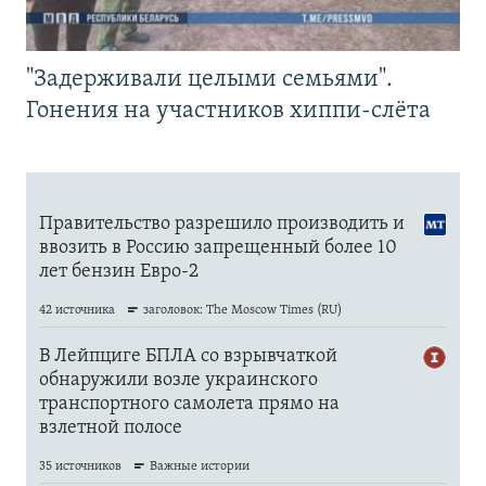
"Задерживали целыми семьями".
Гонения на участников хиппи-слёта