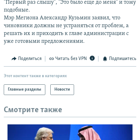
"Первый раз слышу", "Это было еще до меня" и тому
РАСПИСАНИЕ ВЕЩАНИЯ
подобные.
ПОДПИШИТЕСЬ НА РАССЫЛКУ
Мэр Мегиона Александр Кузьмин заявил, что
чиновники должны не устраняться от проблем, а
решать их и приходить к главе администрации с
СОЦИАЛЬНЫЕ СЕТИ
уже готовыми предложениями.
Поделиться
Читать без VPN
Подпишитесь
Все сайты РСЕ/РС
Этот контент также в категориях
Главные разделы
Новости
Смотрите также