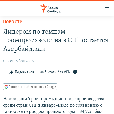
Ссылки
для
упрощенного
НОВОСТИ
ПРОГРАММЫ
доступа
Лидером по темпам
ПОДКАСТЫ
Вернуться
промпроизводства в СНГ остается
к
АВТОРСКИЕ ПРОЕКТЫ
Азербайджан
основному
ЦИТАТЫ СВОБОДЫ
содержанию
03 сентября 2007
Вернутся
МНЕНИЯ
к
Поделиться
Читать без VPN
КУЛЬТУРА
главной
навигации
IDEL.РЕАЛИИ
Приоритетный источник в Google
Вернутся
КАВКАЗ.РЕАЛИИ
к
Наибольший рост промышленного производства
СЕВЕР.РЕАЛИИ
поиску
среди стран СНГ в январе-июле по сравнению с
СИБИРЬ.РЕАЛИИ
таким же периодом прошлого года – 34,7% - был