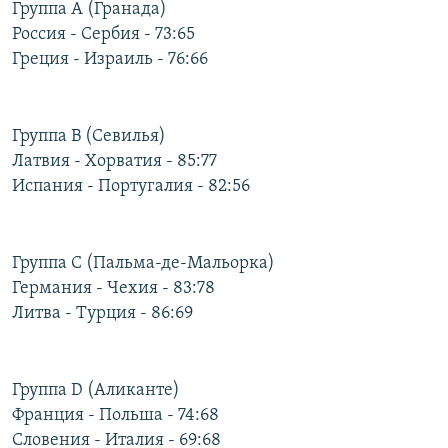
Группа А (Гранада)
РАСПИСАНИЕ ВЕЩАНИЯ
Россия - Сербия - 73:65
ПОДПИШИТЕСЬ НА РАССЫЛКУ
Греция - Израиль - 76:66
СОЦИАЛЬНЫЕ СЕТИ
Группа В (Севилья)
Латвия - Хорватия - 85:77
Испания - Португалия - 82:56
Все сайты РСЕ/РС
Группа С (Пальма-де-Мальорка)
Германия - Чехия - 83:78
Литва - Турция - 86:69
Группа D (Аликанте)
Франция - Польша - 74:68
Словения - Италия - 69:68