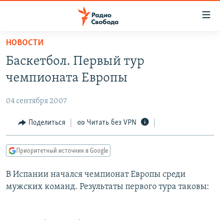
Ссылки
для
упрощенного
НОВОСТИ
ПРОГРАММЫ
доступа
Баскетбол. Первый тур
ПОДКАСТЫ
Вернуться
чемпионата Европы
к
АВТОРСКИЕ ПРОЕКТЫ
основному
04 сентября 2007
ЦИТАТЫ СВОБОДЫ
содержанию
Вернутся
МНЕНИЯ
Поделиться
Читать без VPN
к
КУЛЬТУРА
главной
Приоритетный источник в Google
навигации
IDEL.РЕАЛИИ
Вернутся
В Испании начался чемпионат Европы среди
КАВКАЗ.РЕАЛИИ
к
мужских команд. Результаты первого тура таковы:
СЕВЕР.РЕАЛИИ
поиску
СИБИРЬ.РЕАЛИИ