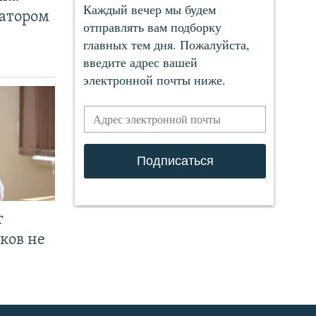
ратором
т
ков не