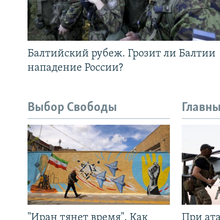
Балтийский рубеж. Грозит ли Балтии
нападение России?
Выбор Свободы
Главны
"Иран тянет время". Как
При ат