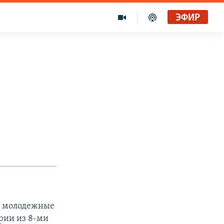
ЭФИР
ся молодежные
ерии из 8-ми