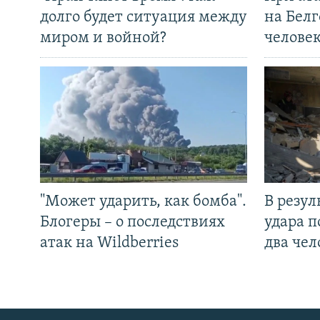
долго будет ситуация между
на Белг
миром и войной?
челове
"Может ударить, как бомба".
В резул
Блогеры – о последствиях
удара п
атак на Wildberries
два чел