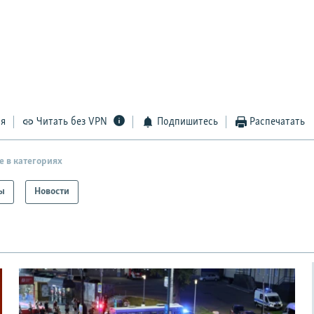
ся
Читать без VPN
Подпишитесь
Распечатать
е в категориях
ы
Новости