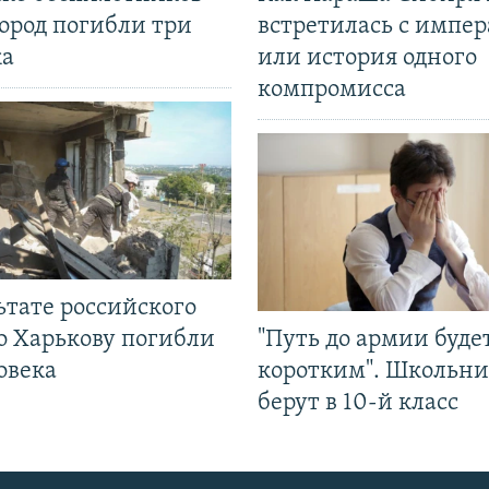
ород погибли три
встретилась с импе
ка
или история одного
компромисса
ьтате российского
о Харькову погибли
"Путь до армии буде
овека
коротким". Школьни
берут в 10-й класс