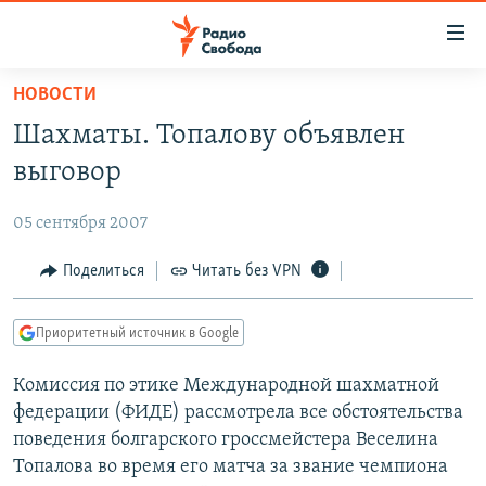
Ссылки
для
упрощенного
НОВОСТИ
ПРОГРАММЫ
доступа
Шахматы. Топалову объявлен
ПОДКАСТЫ
Вернуться
выговор
к
АВТОРСКИЕ ПРОЕКТЫ
основному
05 сентября 2007
ЦИТАТЫ СВОБОДЫ
содержанию
Вернутся
МНЕНИЯ
Поделиться
Читать без VPN
к
КУЛЬТУРА
главной
Приоритетный источник в Google
навигации
IDEL.РЕАЛИИ
Вернутся
Комиссия по этике Международной шахматной
КАВКАЗ.РЕАЛИИ
к
федерации (ФИДЕ) рассмотрела все обстоятельства
СЕВЕР.РЕАЛИИ
поиску
поведения болгарского гроссмейстера Веселина
Топалова во время его матча за звание чемпиона
СИБИРЬ.РЕАЛИИ