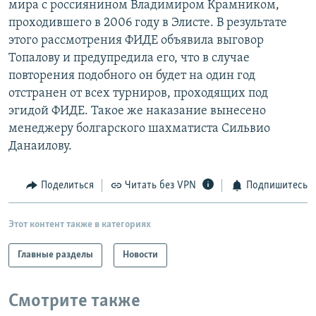
мира с россиянином Владимиром Крамником,
РАСПИСАНИЕ ВЕЩАНИЯ
проходившего в 2006 году в Элисте. В результате
ПОДПИШИТЕСЬ НА РАССЫЛКУ
этого рассмотрения ФИДЕ объявила выговор
Топалову и предупредила его, что в случае
повторения подобного он будет на один год
СОЦИАЛЬНЫЕ СЕТИ
отстранен от всех турниров, проходящих под
эгидой ФИДЕ. Такое же наказание вынесено
менеджеру болгарского шахматиста Сильвио
Данаилову.
Все сайты РСЕ/РС
Поделиться
Читать без VPN
Подпишитесь
Этот контент также в категориях
Главные разделы
Новости
Смотрите также