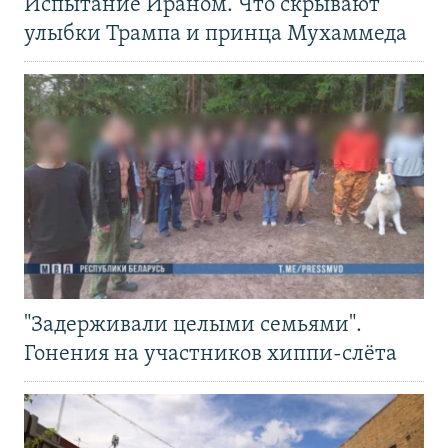
Испытание Ираном. Что скрывают
улыбки Трампа и принца Мухаммеда
"Задерживали целыми семьями".
Гонения на участников хиппи-слёта