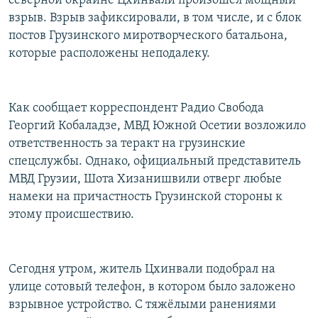
северной окраине Цхинвали произошёл мощный
РАСПИСАНИЕ ВЕЩАНИЯ
взрыв. Взрыв зафиксировали, в том числе, и с блок
постов Грузинского миротворческого батальона,
ПОДПИШИТЕСЬ НА РАССЫЛКУ
которые расположены неподалеку.
СОЦИАЛЬНЫЕ СЕТИ
Как сообщает корреспондент Радио Свобода
Георгий Кобаладзе, МВД Южной Осетии возложило
ответственность за теракт на грузинские
спецслужбы. Однако, официальный представитель
Все сайты РСЕ/РС
МВД Грузии, Шота Хизанишвили отверг любые
намеки на причастность Грузинской стороны к
этому происшествию.
Сегодня утром, житель Цхинвали подобрал на
улице сотовый телефон, в котором было заложено
взрывное устройство. С тяжёлыми ранениями