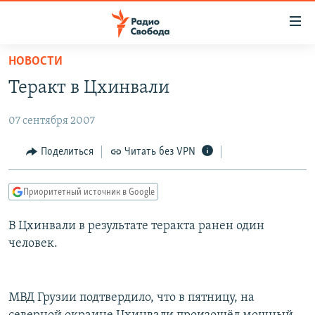
Ссылки
для
упрощенного
НОВОСТИ
ПРОГРАММЫ
доступа
Теракт в Цхинвали
ПОДКАСТЫ
Вернуться
к
07 сентября 2007
АВТОРСКИЕ ПРОЕКТЫ
основному
ЦИТАТЫ СВОБОДЫ
Поделиться
Читать без VPN
содержанию
Вернутся
МНЕНИЯ
к
Приоритетный источник в Google
КУЛЬТУРА
главной
В Цхинвали в результате теракта ранен один
навигации
IDEL.РЕАЛИИ
человек.
Вернутся
КАВКАЗ.РЕАЛИИ
к
СЕВЕР.РЕАЛИИ
поиску
МВД Грузии подтвердило, что в пятницу, на
СИБИРЬ.РЕАЛИИ