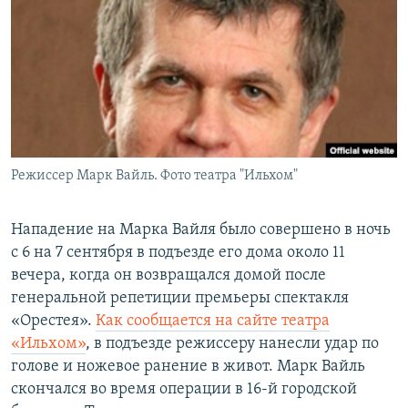
РАСПИСАНИЕ ВЕЩАНИЯ
ПОДПИШИТЕСЬ НА РАССЫЛКУ
СОЦИАЛЬНЫЕ СЕТИ
Режиссер Марк Вайль. Фото театра "Ильхом"
Все сайты РСЕ/РС
Нападение на Марка Вайля было совершено в ночь
с 6 на 7 сентября в подъезде его дома около 11
вечера, когда он возвращался домой после
генеральной репетиции премьеры спектакля
«Орестея».
Как сообщается на сайте театра
«Ильхом»
, в подъезде режиссеру нанесли удар по
голове и ножевое ранение в живот. Марк Вайль
скончался во время операции в 16-й городской