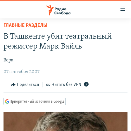
Ссылки
для
упрощенного
ГЛАВНЫЕ РАЗДЕЛЫ
ПРОГРАММЫ
доступа
В Ташкенте убит театральный
ПОДКАСТЫ
Вернуться
режиссер Марк Вайль
к
АВТОРСКИЕ ПРОЕКТЫ
основному
Вера
ЦИТАТЫ СВОБОДЫ
содержанию
Вернутся
07 сентября 2007
МНЕНИЯ
к
КУЛЬТУРА
Поделиться
Читать без VPN
главной
навигации
IDEL.РЕАЛИИ
Вернутся
Приоритетный источник в Google
КАВКАЗ.РЕАЛИИ
к
СЕВЕР.РЕАЛИИ
поиску
СИБИРЬ.РЕАЛИИ