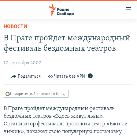
Ссылки
для
упрощенного
НОВОСТИ
ПРОГРАММЫ
доступа
В Праге пройдет международный
ПОДКАСТЫ
Вернуться
фестиваль бездомных театров
к
АВТОРСКИЕ ПРОЕКТЫ
основному
10 сентября 2007
ЦИТАТЫ СВОБОДЫ
содержанию
Вернутся
МНЕНИЯ
Поделиться
Читать без VPN
к
КУЛЬТУРА
главной
Приоритетный источник в Google
навигации
IDEL.РЕАЛИИ
Вернутся
В Праге пройдет международный фестиваль
КАВКАЗ.РЕАЛИИ
к
бездомных театров «Здесь живут львы».
СЕВЕР.РЕАЛИИ
поиску
Организатор фестиваля, пражский театр «Ежик и
чижик», покажет свою популярную постановку
СИБИРЬ.РЕАЛИИ