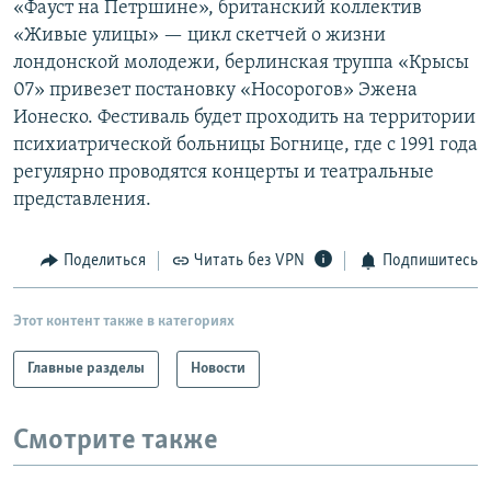
«Фауст на Петршине», британский коллектив
РАСПИСАНИЕ ВЕЩАНИЯ
«Живые улицы» — цикл скетчей о жизни
ПОДПИШИТЕСЬ НА РАССЫЛКУ
лондонской молодежи, берлинская труппа «Крысы
07» привезет постановку «Носорогов» Эжена
Ионеско. Фестиваль будет проходить на территории
СОЦИАЛЬНЫЕ СЕТИ
психиатрической больницы Богнице, где с 1991 года
регулярно проводятся концерты и театральные
представления.
Поделиться
Читать без VPN
Подпишитесь
Все сайты РСЕ/РС
Этот контент также в категориях
Главные разделы
Новости
Смотрите также