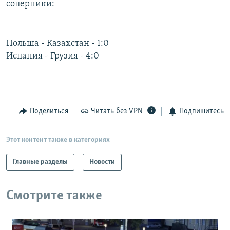
соперники:
РАСПИСАНИЕ ВЕЩАНИЯ
ПОДПИШИТЕСЬ НА РАССЫЛКУ
Польша - Казахстан - 1:0
Испания - Грузия - 4:0
СОЦИАЛЬНЫЕ СЕТИ
Поделиться
Читать без VPN
Подпишитесь
Все сайты РСЕ/РС
Этот контент также в категориях
Главные разделы
Новости
Смотрите также