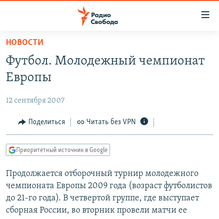
Ссылки
для
упрощенного
НОВОСТИ
ПРОГРАММЫ
доступа
Футбол. Молодежный чемпионат
ПОДКАСТЫ
Вернуться
Европы
к
АВТОРСКИЕ ПРОЕКТЫ
основному
12 сентября 2007
ЦИТАТЫ СВОБОДЫ
содержанию
Вернутся
МНЕНИЯ
Поделиться
Читать без VPN
к
КУЛЬТУРА
главной
Приоритетный источник в Google
навигации
IDEL.РЕАЛИИ
Вернутся
Продолжается отборочный турнир молодежного
КАВКАЗ.РЕАЛИИ
к
чемпионата Европы 2009 года (возраст футболистов
СЕВЕР.РЕАЛИИ
поиску
до 21-го года). В четвертой группе, где выступает
сборная России, во вторник провели матчи ее
СИБИРЬ.РЕАЛИИ