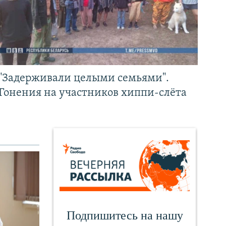
"Задерживали целыми семьями".
Гонения на участников хиппи-слёта