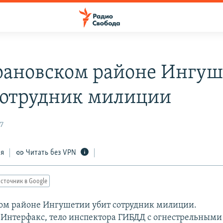
рановском районе Ингу
сотрудник милиции
7
ся
Читать без VPN
сточник в Google
ом районе Ингушетии убит сотрудник милиции.
 Интерфакс, тело инспектора ГИБДД с огнестрельным