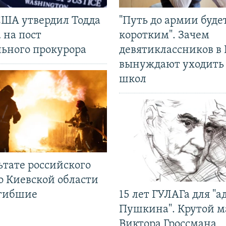
США утвердил Тодда
"Путь до армии буде
 на пост
коротким". Зачем
льного прокурора
девятиклассников в 
вынуждают уходить
школ
ьтате российского
о Киевской области
огибшие
15 лет ГУЛАГа для "а
Пушкина". Крутой 
Виктора Гроссмана