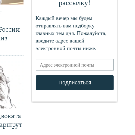
т
России
 из
двоката
маршрут