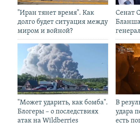
"Иран тянет время". Как
Сенат 
долго будет ситуация между
Бланша
миром и войной?
генера
"Может ударить, как бомба".
В резул
Блогеры – о последствиях
удара п
атак на Wildberries
есть п