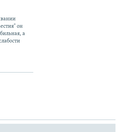
ывании
естия" он
бильная, а
слабости