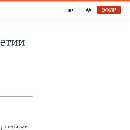
ЭФИР
шетии
и ранениями