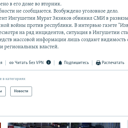
но в его доме во вторник.
бности не сообщаются. Возбуждено уголовное дело.
ент Ингушетии Мурат Зязиков обвинил СМИ в развяз
ой войны против республики. В интервью газете "Изв
несмотря на ряд инцидентов, ситуация в Ингушетии ста
едств массовой информации лишь создают видимость 
и региональных властей.
ся
Читать без VPN
Подпишитесь
Распечатать
е в категориях
ы
Новости