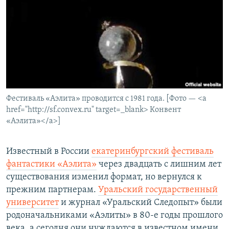
РАСПИСАНИЕ ВЕЩАНИЯ
ПОДПИШИТЕСЬ НА РАССЫЛКУ
СОЦИАЛЬНЫЕ СЕТИ
Фестиваль «Аэлита» проводится с 1981 года. [Фото — <a
href="http://sf.convex.ru" target=_blank> Конвент
«Аэлита»</a>]
Все сайты РСЕ/РС
Известный в России
екатеринбургский фестиваль
фантастики «Аэлита»
через двадцать с лишним лет
существования изменил формат, но вернулся к
прежним партнерам.
Уральский государственный
университет
и журнал «Уральский Следопыт» были
родоначальниками «Аэлиты» в 80-е годы прошлого
века, а сегодня они нуждаются в известном имени,