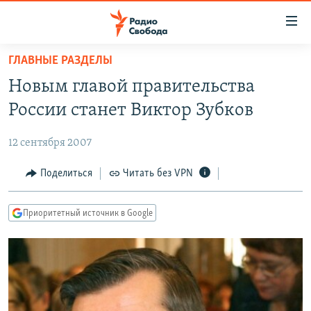
Ссылки
для
упрощенного
ГЛАВНЫЕ РАЗДЕЛЫ
ПРОГРАММЫ
доступа
Новым главой правительства
ПОДКАСТЫ
Вернуться
России станет Виктор Зубков
к
АВТОРСКИЕ ПРОЕКТЫ
основному
12 сентября 2007
ЦИТАТЫ СВОБОДЫ
содержанию
Вернутся
МНЕНИЯ
Поделиться
Читать без VPN
к
КУЛЬТУРА
главной
Приоритетный источник в Google
навигации
IDEL.РЕАЛИИ
Вернутся
КАВКАЗ.РЕАЛИИ
к
СЕВЕР.РЕАЛИИ
поиску
СИБИРЬ.РЕАЛИИ