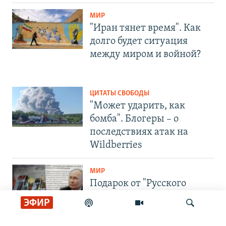
МИР
"Иран тянет время". Как
долго будет ситуация
между миром и войной?
ЦИТАТЫ СВОБОДЫ
"Может ударить, как
бомба". Блогеры – о
последствиях атак на
Wildberries
МИР
Подарок от "Русского
мира". Какие книги
ЭФИР
Москва предлагает сербам