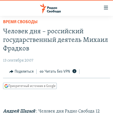
Ссылки
для
упрощенного
ВРЕМЯ СВОБОДЫ
ПРОГРАММЫ
доступа
Человек дня – российский
ПОДКАСТЫ
Вернуться
государственный деятель Михаил
к
АВТОРСКИЕ ПРОЕКТЫ
Фрадков
основному
ЦИТАТЫ СВОБОДЫ
содержанию
13 сентября 2007
Вернутся
МНЕНИЯ
к
Поделиться
Читать без VPN
КУЛЬТУРА
главной
навигации
IDEL.РЕАЛИИ
Приоритетный источник в Google
Вернутся
КАВКАЗ.РЕАЛИИ
к
СЕВЕР.РЕАЛИИ
поиску
СИБИРЬ.РЕАЛИИ
Андрей Шарый
: Человек дня Радио Свобода 12