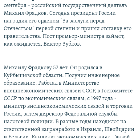
сентября – российский государственный деятель
РАСПИСАНИЕ ВЕЩАНИЯ
Михаил Фрадков. Сегодня президент России
ПОДПИШИТЕСЬ НА РАССЫЛКУ
наградил его орденом "За заслуги перед
Отечеством" первой степени и принял отставку его
СОЦИАЛЬНЫЕ СЕТИ
правительства. Пост премьер-министра займет,
как ожидается, Виктор Зубков.
Михаилу Фрадкову 57 лет. Он родился в
Все сайты РСЕ/РС
Куйбышевской области. Получил инженерное
образование. Работал в Министерстве
внешнеэкономических связей СССР, в Госкомитете
СССР по экономическим связям, с 1997 года -
министр внешнеэкономических связей и торговли
России, затем директор Федеральной службы
налоговой полиции. В разные годы находился на
ответственной загранработе в Израиле, Швейцарии
и Бельгии. Кандидат экономических наук. Главой