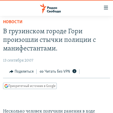
Ссылки
для
упрощенного
НОВОСТИ
ПРОГРАММЫ
доступа
В грузинском городе Гори
ПОДКАСТЫ
Вернуться
произошли стычки полиции с
к
АВТОРСКИЕ ПРОЕКТЫ
манифестантами.
основному
ЦИТАТЫ СВОБОДЫ
содержанию
13 сентября 2007
Вернутся
МНЕНИЯ
к
Поделиться
Читать без VPN
КУЛЬТУРА
главной
навигации
IDEL.РЕАЛИИ
Приоритетный источник в Google
Вернутся
КАВКАЗ.РЕАЛИИ
к
СЕВЕР.РЕАЛИИ
поиску
СИБИРЬ.РЕАЛИИ
Несколько человек получили ранения в ходе