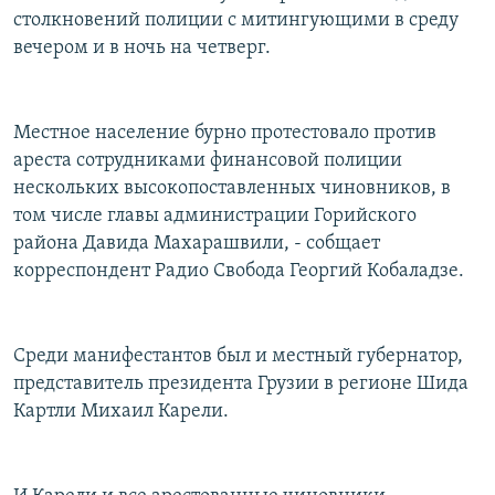
столкновений полиции с митингующими в среду
РАСПИСАНИЕ ВЕЩАНИЯ
вечером и в ночь на четверг.
ПОДПИШИТЕСЬ НА РАССЫЛКУ
СОЦИАЛЬНЫЕ СЕТИ
Местное население бурно протестовало против
ареста сотрудниками финансовой полиции
нескольких высокопоставленных чиновников, в
том числе главы администрации Горийского
района Давида Махарашвили, - собщает
Все сайты РСЕ/РС
корреспондент Радио Свобода Георгий Кобаладзе.
Среди манифестантов был и местный губернатор,
представитель президента Грузии в регионе Шида
Картли Михаил Карели.