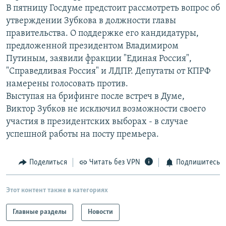
В пятницу Госдуме предстоит рассмотреть вопрос об
РАСПИСАНИЕ ВЕЩАНИЯ
утверждении Зубкова в должности главы
ПОДПИШИТЕСЬ НА РАССЫЛКУ
правительства. О поддержке его кандидатуры,
предложенной президентом Владимиром
СОЦИАЛЬНЫЕ СЕТИ
Путиным, заявили фракции "Единая Россия",
"Справедливая Россия" и ЛДПР. Депутаты от КПРФ
намерены голосовать против.
Выступая на брифинге после встреч в Думе,
Виктор Зубков не исключил возможности своего
участия в президентских выборах - в случае
Все сайты РСЕ/РС
успешной работы на посту премьера.
Поделиться
Читать без VPN
Подпишитесь
Этот контент также в категориях
Главные разделы
Новости