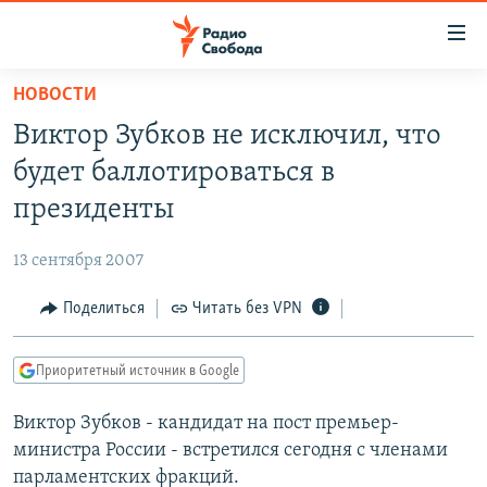
Ссылки
для
упрощенного
НОВОСТИ
ПРОГРАММЫ
доступа
Виктор Зубков не исключил, что
ПОДКАСТЫ
Вернуться
будет баллотироваться в
к
АВТОРСКИЕ ПРОЕКТЫ
президенты
основному
ЦИТАТЫ СВОБОДЫ
содержанию
13 сентября 2007
Вернутся
МНЕНИЯ
к
Поделиться
Читать без VPN
КУЛЬТУРА
главной
навигации
IDEL.РЕАЛИИ
Приоритетный источник в Google
Вернутся
КАВКАЗ.РЕАЛИИ
к
Виктор Зубков - кандидат на пост премьер-
СЕВЕР.РЕАЛИИ
поиску
министра России - встретился сегодня с членами
СИБИРЬ.РЕАЛИИ
парламентских фракций.