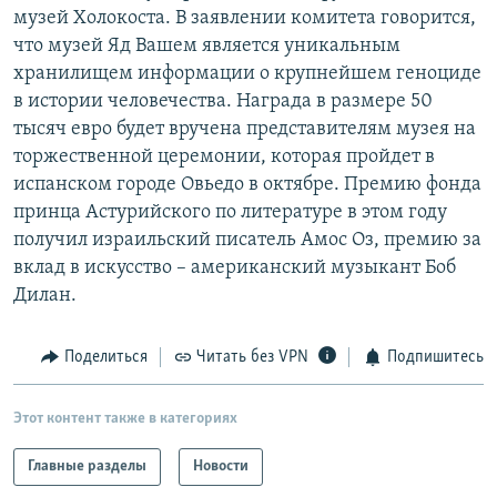
музей Холокоста. В заявлении комитета говорится,
РАСПИСАНИЕ ВЕЩАНИЯ
что музей Яд Вашем является уникальным
ПОДПИШИТЕСЬ НА РАССЫЛКУ
хранилищем информации о крупнейшем геноциде
в истории человечества. Награда в размере 50
СОЦИАЛЬНЫЕ СЕТИ
тысяч евро будет вручена представителям музея на
торжественной церемонии, которая пройдет в
испанском городе Овьедо в октябре. Премию фонда
принца Астурийского по литературе в этом году
получил израильский писатель Амос Оз, премию за
вклад в искусство – американский музыкант Боб
Все сайты РСЕ/РС
Дилан.
Поделиться
Читать без VPN
Подпишитесь
Этот контент также в категориях
Главные разделы
Новости