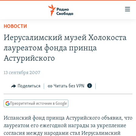
Ссылки
для
упрощенного
НОВОСТИ
ПРОГРАММЫ
доступа
Иерусалимский музей Холокоста
ПОДКАСТЫ
Вернуться
лауреатом фонда принца
к
АВТОРСКИЕ ПРОЕКТЫ
Астурийского
основному
ЦИТАТЫ СВОБОДЫ
содержанию
13 сентября 2007
Вернутся
МНЕНИЯ
к
Поделиться
Читать без VPN
КУЛЬТУРА
главной
навигации
IDEL.РЕАЛИИ
Приоритетный источник в Google
Вернутся
КАВКАЗ.РЕАЛИИ
к
Испанский фонд принца Астурийского объявил, что
СЕВЕР.РЕАЛИИ
поиску
лауреатом его ежегодной награды за укрепление
СИБИРЬ.РЕАЛИИ
согласия между народами стал Иерусалимский