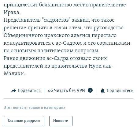
принадлежит большинство мест в правительстве
РАСПИСАНИЕ ВЕЩАНИЯ
Ирака.
ПОДПИШИТЕСЬ НА РАССЫЛКУ
Представитель "садристов" заявил, что такое
решение принято в связи с тем, что руководство
СОЦИАЛЬНЫЕ СЕТИ
Объединенного иракского альянса перестало
консультироваться с ас-Садром и его соратниками
по основным политическим вопросам.
Ранее движение ас-Садра отозвало своих
представителей из правительства Нури аль-
Малики.
Все сайты РСЕ/РС
Поделиться
Читать без VPN
Подпишитесь
Этот контент также в категориях
Главные разделы
Новости