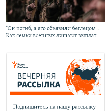
"Он погиб, а его объявили беглецом".
Как семьи военных лишают выплат