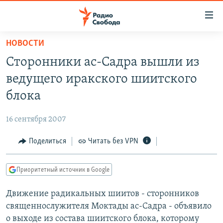
Ссылки
для
упрощенного
НОВОСТИ
ПРОГРАММЫ
доступа
Сторонники ас-Садра вышли из
ПОДКАСТЫ
Вернуться
ведущего иракского шиитского
к
АВТОРСКИЕ ПРОЕКТЫ
блока
основному
ЦИТАТЫ СВОБОДЫ
содержанию
16 сентября 2007
Вернутся
МНЕНИЯ
к
Поделиться
Читать без VPN
КУЛЬТУРА
главной
навигации
IDEL.РЕАЛИИ
Приоритетный источник в Google
Вернутся
КАВКАЗ.РЕАЛИИ
к
Движение радикальных шиитов - сторонников
СЕВЕР.РЕАЛИИ
поиску
священнослужителя Моктады ас-Садра - объявило
СИБИРЬ.РЕАЛИИ
о выходе из состава шиитского блока, которому