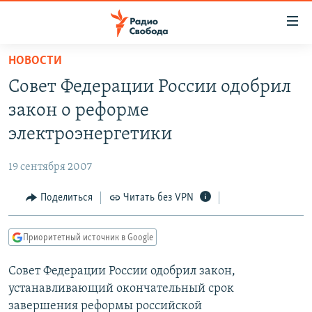
Ссылки
для
упрощенного
НОВОСТИ
ПРОГРАММЫ
доступа
Совет Федерации России одобрил
ПОДКАСТЫ
Вернуться
закон о реформе
к
АВТОРСКИЕ ПРОЕКТЫ
электроэнергетики
основному
ЦИТАТЫ СВОБОДЫ
содержанию
19 сентября 2007
Вернутся
МНЕНИЯ
к
Поделиться
Читать без VPN
КУЛЬТУРА
главной
навигации
IDEL.РЕАЛИИ
Приоритетный источник в Google
Вернутся
КАВКАЗ.РЕАЛИИ
к
Совет Федерации России одобрил закон,
СЕВЕР.РЕАЛИИ
поиску
устанавливающий окончательный срок
СИБИРЬ.РЕАЛИИ
завершения реформы российской