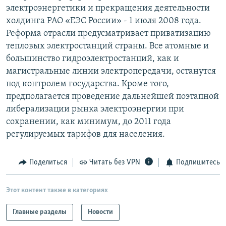
электроэнергетики и прекращения деятельности
РАСПИСАНИЕ ВЕЩАНИЯ
холдинга РАО «ЕЭС России» - 1 июля 2008 года.
ПОДПИШИТЕСЬ НА РАССЫЛКУ
Реформа отрасли предусматривает приватизацию
тепловых электростанций страны. Все атомные и
СОЦИАЛЬНЫЕ СЕТИ
большинство гидроэлектростанций, как и
магистральные линии электропередачи, останутся
под контролем государства. Кроме того,
предполагается проведение дальнейшей поэтапной
либерализации рынка электроэнергии при
сохранении, как минимум, до 2011 года
Все сайты РСЕ/РС
регулируемых тарифов для населения.
Поделиться
Читать без VPN
Подпишитесь
Этот контент также в категориях
Главные разделы
Новости