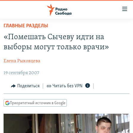
Ссылки
для
упрощенного
ГЛАВНЫЕ РАЗДЕЛЫ
ПРОГРАММЫ
доступа
«Помешать Сычеву идти на
ПОДКАСТЫ
Вернуться
выборы могут только врачи»
к
АВТОРСКИЕ ПРОЕКТЫ
основному
Елена Рыковцева
ЦИТАТЫ СВОБОДЫ
содержанию
Вернутся
19 сентября 2007
МНЕНИЯ
к
КУЛЬТУРА
Поделиться
Читать без VPN
главной
навигации
IDEL.РЕАЛИИ
Вернутся
Приоритетный источник в Google
КАВКАЗ.РЕАЛИИ
к
СЕВЕР.РЕАЛИИ
поиску
СИБИРЬ.РЕАЛИИ