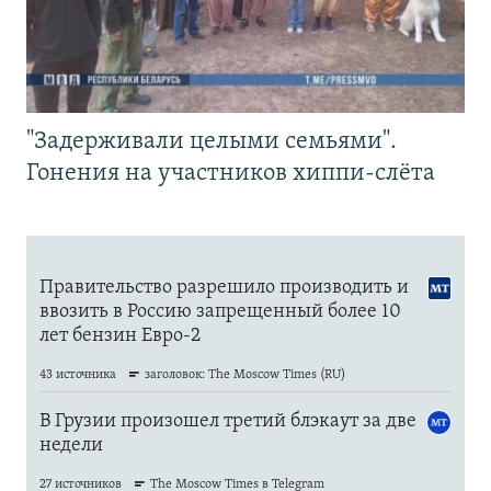
"Задерживали целыми семьями".
Гонения на участников хиппи-слёта