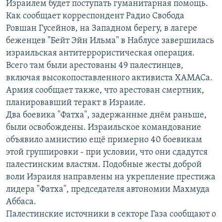
Израилем будет поступать гуманитарная помощь.
РАСПИСАНИЕ ВЕЩАНИЯ
Как сообщает корреспондент Радио Свобода
ПОДПИШИТЕСЬ НА РАССЫЛКУ
Ровшан Гусейнов, на Западном берегу, в лагере
беженцев "Бейт Эйн Ильма" в Наблусе завершилась
израильская антитеррористическая операция.
СОЦИАЛЬНЫЕ СЕТИ
Всего там были арестованы 49 палестинцев,
включая высокопоставленного активиста ХАМАСа.
Армия сообщает также, что арестован смертник,
планировавший теракт в Израиле.
Два боевика "Фатха", задержанные днём раньше,
Все сайты РСЕ/РС
были освобождены. Израильское командование
объявило амнистию ещё примерно 40 боевикам
этой группировки - при условии, что они сдадутся
палестинским властям. Подобные жесты доброй
воли Израиля направлены на укрепление престижа
лидера "Фатха", председателя автономии Махмуда
Аббаса.
Палестинские источники в секторе Газа сообщают о