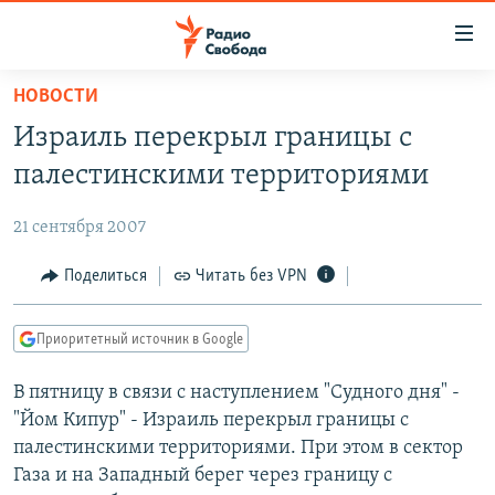
Ссылки
для
упрощенного
НОВОСТИ
ПРОГРАММЫ
доступа
Израиль перекрыл границы c
ПОДКАСТЫ
Вернуться
палестинскими территориями
к
АВТОРСКИЕ ПРОЕКТЫ
основному
21 сентября 2007
ЦИТАТЫ СВОБОДЫ
содержанию
Вернутся
МНЕНИЯ
Поделиться
Читать без VPN
к
КУЛЬТУРА
главной
Приоритетный источник в Google
навигации
IDEL.РЕАЛИИ
Вернутся
В пятницу в связи с наступлением "Судного дня" -
КАВКАЗ.РЕАЛИИ
к
"Йом Кипур" - Израиль перекрыл границы c
СЕВЕР.РЕАЛИИ
поиску
палестинскими территориями. При этом в сектор
Газа и на Западный берег через границу с
СИБИРЬ.РЕАЛИИ