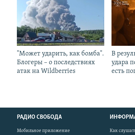
"Может ударить, как бомба".
В резул
Блогеры – о последствиях
удара п
атак на Wildberries
есть п
РАДИО СВОБОДА
ИНФОРМ
Мобильное приложение
Как слушат
СОЦИАЛЬНЫЕ СЕТИ