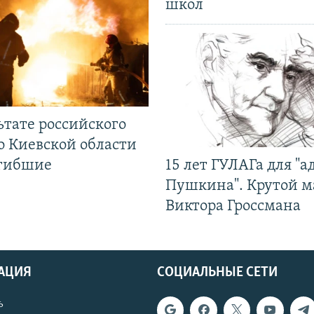
школ
ьтате российского
о Киевской области
огибшие
15 лет ГУЛАГа для "а
Пушкина". Крутой 
Виктора Гроссмана
АЦИЯ
СОЦИАЛЬНЫЕ СЕТИ
ь