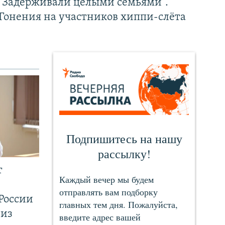
"Задерживали целыми семьями".
Гонения на участников хиппи-слёта
т
России
 из