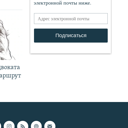
двоката
маршрут