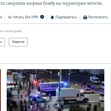
что смертник взорвал бомбу на территории мечети.
ся
Читать без VPN
Подпишитесь
Распечатать
е в категориях
ы
Новости