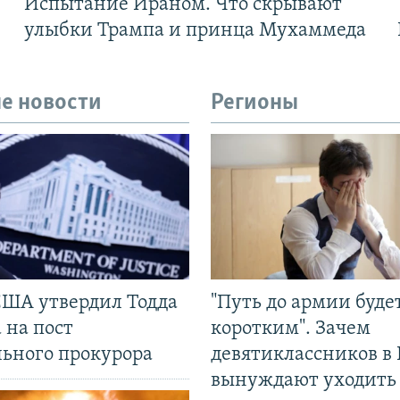
Испытание Ираном. Что скрывают
улыбки Трампа и принца Мухаммеда
е новости
Регионы
США утвердил Тодда
"Путь до армии буде
 на пост
коротким". Зачем
льного прокурора
девятиклассников в 
вынуждают уходить