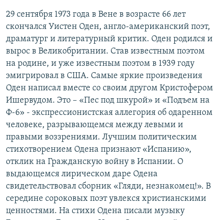
29 сентября 1973 года в Вене в возрасте 66 лет
скончался Уистен Оден, англо-американский поэт,
драматург и литературный критик. Оден родился и
вырос в Великобритании. Став известным поэтом
на родине, и уже известным поэтом в 1939 году
эмигрировал в США. Самые яркие произведения
Оден написал вместе со своим другом Кристофером
Ишервудом. Это – «Пес под шкурой» и «Подъем на
Ф-6» - экспрессионистская аллегория об одаренном
человеке, разрывающемся между левыми и
правыми воззрениями. Лучшим политическим
стихотворением Одена признают «Испанию»,
отклик на Гражданскую войну в Испании. О
выдающемся лирическом даре Одена
свидетельствовал сборник «Гляди, незнакомец!». В
середине сороковых поэт увлекся христианскими
ценностями. На стихи Одена писали музыку