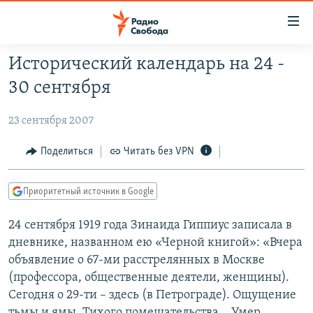
Ссылки
для
упрощенного
Исторический календарь на 24 -
ПРОГРАММЫ
доступа
30 сентября
ПОДКАСТЫ
Вернуться
к
23 сентября 2007
АВТОРСКИЕ ПРОЕКТЫ
основному
ЦИТАТЫ СВОБОДЫ
Поделиться
Читать без VPN
содержанию
Вернутся
МНЕНИЯ
к
Приоритетный источник в Google
КУЛЬТУРА
главной
24 сентября 1919 года Зинаида Гиппиус записала в
навигации
IDEL.РЕАЛИИ
дневнике, названном ею «Черной книгой»: «Вчера
Вернутся
КАВКАЗ.РЕАЛИИ
объявление о 67-ми расстрелянных в Москве
к
СЕВЕР.РЕАЛИИ
(профессора, общественные деятели, женщины).
поиску
Сегодня о 29-ти – здесь (в Петрограде). Ощущение
СИБИРЬ.РЕАЛИИ
тьмы и ямы. Тихого помешательства… Умер