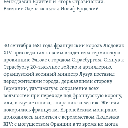
Бенждамин Бриттен и Игорь Стравинский.
Влияние Одена испытал Иосиф Бродский.
30 сентября 1681 года французский король Людовик
XIV присоединил к своим владениям германскую
провинцию Эльзас с городом Страсбургом. Стянув к
Страсбургу 20-тысячное войско и артиллерию,
французский военный министр Лувуа поставил
перед жителями города, державшими сторону
Германии, ультиматум: сохранение всех
вольностей при переходе под французскую корону,
или, в случае отказа, - кара как за мятеж. Жители
покорились французам. Европейским монархам
приходилось мириться с вероломством Людовика
XIV: с могуществом Франции в то время не могла