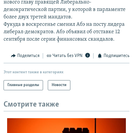
нового главу правящей Либерально-
РАСПИСАНИЕ ВЕЩАНИЯ
демократической партии, у которой в парламенте
ПОДПИШИТЕСЬ НА РАССЫЛКУ
более двух третей мандатов.
Фукуда в воскресенье сменил Абэ на посту лидера
либерал-демократов. Абэ объявил об отставке 12
СОЦИАЛЬНЫЕ СЕТИ
сентября после серии финансовых скандалов.
Поделиться
Читать без VPN
Подпишитесь
Все сайты РСЕ/РС
Этот контент также в категориях
Главные разделы
Новости
Смотрите также