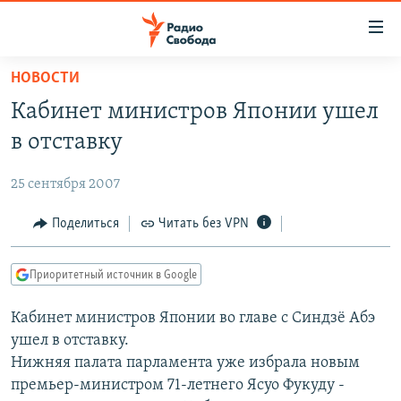
Ссылки
для
упрощенного
НОВОСТИ
ПРОГРАММЫ
доступа
Кабинет министров Японии ушел
ПОДКАСТЫ
Вернуться
в отставку
к
АВТОРСКИЕ ПРОЕКТЫ
основному
25 сентября 2007
ЦИТАТЫ СВОБОДЫ
содержанию
Вернутся
МНЕНИЯ
Поделиться
Читать без VPN
к
КУЛЬТУРА
главной
Приоритетный источник в Google
навигации
IDEL.РЕАЛИИ
Вернутся
Кабинет министров Японии во главе с Синдзё Абэ
КАВКАЗ.РЕАЛИИ
к
ушел в отставку.
СЕВЕР.РЕАЛИИ
поиску
Нижняя палата парламента уже избрала новым
премьер-министром 71-летнего Ясуо Фукуду -
СИБИРЬ.РЕАЛИИ