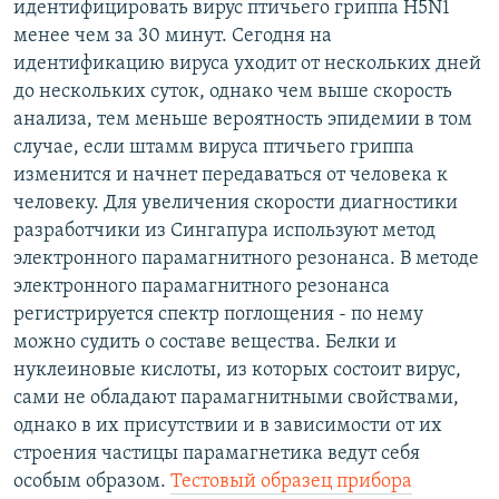
идентифицировать вирус птичьего гриппа H5N1
РАСПИСАНИЕ ВЕЩАНИЯ
менее чем за 30 минут. Сегодня на
ПОДПИШИТЕСЬ НА РАССЫЛКУ
идентификацию вируса уходит от нескольких дней
до нескольких суток, однако чем выше скорость
анализа, тем меньше вероятность эпидемии в том
СОЦИАЛЬНЫЕ СЕТИ
случае, если штамм вируса птичьего гриппа
изменится и начнет передаваться от человека к
человеку. Для увеличения скорости диагностики
разработчики из Сингапура используют метод
электронного парамагнитного резонанса. В методе
Все сайты РСЕ/РС
электронного парамагнитного резонанса
регистрируется спектр поглощения - по нему
можно судить о составе вещества. Белки и
нуклеиновые кислоты, из которых состоит вирус,
сами не обладают парамагнитными свойствами,
однако в их присутствии и в зависимости от их
строения частицы парамагнетика ведут себя
особым образом.
Тестовый образец прибора