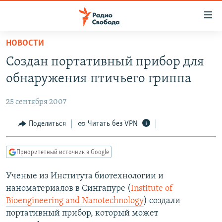
Ссылки
для
упрощенного
НОВОСТИ
ПРОГРАММЫ
доступа
Создан портативный прибор для
ПОДКАСТЫ
Вернуться
обнаружения птичьего гриппа
к
АВТОРСКИЕ ПРОЕКТЫ
основному
25 сентября 2007
ЦИТАТЫ СВОБОДЫ
содержанию
Вернутся
МНЕНИЯ
Поделиться
Читать без VPN
к
КУЛЬТУРА
главной
Приоритетный источник в Google
навигации
IDEL.РЕАЛИИ
Вернутся
Ученые из Института биотехнологии и
КАВКАЗ.РЕАЛИИ
к
наноматериалов в Сингапуре (
Institute of
СЕВЕР.РЕАЛИИ
поиску
Bioengineering and Nanotechnology
) создали
портативный прибор, который может
СИБИРЬ.РЕАЛИИ