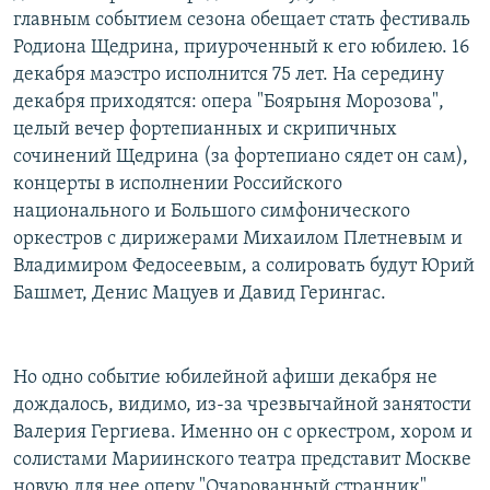
главным событием сезона обещает стать фестиваль
Родиона Щедрина, приуроченный к его юбилею. 16
декабря маэстро исполнится 75 лет. На середину
декабря приходятся: опера "Боярыня Морозова",
целый вечер фортепианных и скрипичных
сочинений Щедрина (за фортепиано сядет он сам),
концерты в исполнении Российского
национального и Большого симфонического
оркестров с дирижерами Михаилом Плетневым и
Владимиром Федосеевым, а солировать будут Юрий
Башмет, Денис Мацуев и Давид Герингас.
Но одно событие юбилейной афиши декабря не
дождалось, видимо, из-за чрезвычайной занятости
Валерия Гергиева. Именно он с оркестром, хором и
солистами Мариинского театра представит Москве
новую для нее оперу "Очарованный странник".