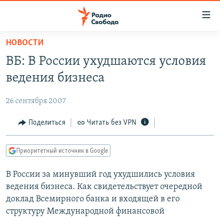
Ссылки
для
упрощенного
НОВОСТИ
ПРОГРАММЫ
доступа
ВБ: В России ухудшаются условия
ПОДКАСТЫ
Вернуться
ведения бизнеса
к
АВТОРСКИЕ ПРОЕКТЫ
основному
26 сентября 2007
ЦИТАТЫ СВОБОДЫ
содержанию
Вернутся
МНЕНИЯ
Поделиться
Читать без VPN
к
КУЛЬТУРА
главной
Приоритетный источник в Google
навигации
IDEL.РЕАЛИИ
Вернутся
В России за минувший год ухудшились условия
КАВКАЗ.РЕАЛИИ
к
ведения бизнеса. Как свидетельствует очередной
СЕВЕР.РЕАЛИИ
поиску
доклад Всемирного банка и входящей в его
структуру Международной финансовой
СИБИРЬ.РЕАЛИИ