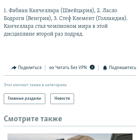
РАСПИСАНИЕ ВЕЩАНИЯ
1. Фабиан Канчеллара (Швейцария), 2. Ласло
ПОДПИШИТЕСЬ НА РАССЫЛКУ
Бодроги (Венгрия), 3. Стеф Клемент (Голландия).
Канчеллара стал чемпионом мира в этой
дисциплине второй раз подряд.
СОЦИАЛЬНЫЕ СЕТИ
Поделиться
Читать без VPN
Подпишитесь
Все сайты РСЕ/РС
Этот контент также в категориях
Главные разделы
Новости
Смотрите также