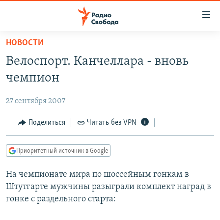
Ссылки
для
упрощенного
НОВОСТИ
ПРОГРАММЫ
доступа
Велоспорт. Канчеллара - вновь
ПОДКАСТЫ
Вернуться
чемпион
к
АВТОРСКИЕ ПРОЕКТЫ
основному
27 сентября 2007
ЦИТАТЫ СВОБОДЫ
содержанию
Вернутся
МНЕНИЯ
Поделиться
Читать без VPN
к
КУЛЬТУРА
главной
Приоритетный источник в Google
навигации
IDEL.РЕАЛИИ
Вернутся
На чемпионате мира по шоссейным гонкам в
КАВКАЗ.РЕАЛИИ
к
Штутгарте мужчины разыграли комплект наград в
СЕВЕР.РЕАЛИИ
поиску
гонке с раздельного старта:
СИБИРЬ.РЕАЛИИ