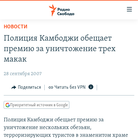
Ссылки
для
упрощенного
НОВОСТИ
ПРОГРАММЫ
доступа
Полиция Камбоджи обещает
ПОДКАСТЫ
Вернуться
премию за уничтожение трех
к
АВТОРСКИЕ ПРОЕКТЫ
макак
основному
ЦИТАТЫ СВОБОДЫ
содержанию
28 сентября 2007
Вернутся
МНЕНИЯ
к
Поделиться
Читать без VPN
КУЛЬТУРА
главной
навигации
IDEL.РЕАЛИИ
Приоритетный источник в Google
Вернутся
КАВКАЗ.РЕАЛИИ
к
Полиция Камбоджи обещает премию за
СЕВЕР.РЕАЛИИ
поиску
уничтожение нескольких обезьян,
СИБИРЬ.РЕАЛИИ
терроризирующих туристов в знаменитом храме