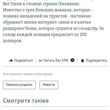
Ват Пном в столице страны Пномпене.
РАСПИСАНИЕ ВЕЩАНИЯ
Известно о трех больших макаках, которые -
ПОДПИШИТЕСЬ НА РАССЫЛКУ
помимо нападений на туристов - постоянно
обрывают линии интернет-связи и в клочья
СОЦИАЛЬНЫЕ СЕТИ
раздирают белье, которое сушится по соседству. За
голову каждой полиция предлагает по 250
долларов.
Все сайты РСЕ/РС
Поделиться
Читать без VPN
Подпишитесь
Этот контент также в категориях
Главные разделы
Новости
Смотрите также