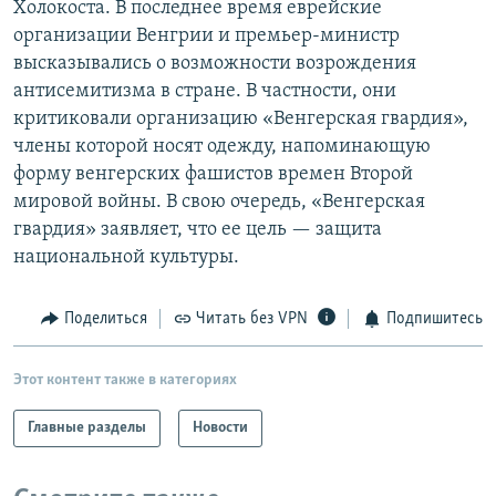
Холокоста. В последнее время еврейские
РАСПИСАНИЕ ВЕЩАНИЯ
организации Венгрии и премьер-министр
ПОДПИШИТЕСЬ НА РАССЫЛКУ
высказывались о возможности возрождения
антисемитизма в стране. В частности, они
критиковали организацию «Венгерская гвардия»,
СОЦИАЛЬНЫЕ СЕТИ
члены которой носят одежду, напоминающую
форму венгерских фашистов времен Второй
мировой войны. В свою очередь, «Венгерская
гвардия» заявляет, что ее цель — защита
национальной культуры.
Все сайты РСЕ/РС
Поделиться
Читать без VPN
Подпишитесь
Этот контент также в категориях
Главные разделы
Новости