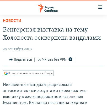
Ссылки
для
упрощенного
НОВОСТИ
ПРОГРАММЫ
доступа
Венгерская выставка на тему
ПОДКАСТЫ
Вернуться
Холокоста осквернена вандалами
к
АВТОРСКИЕ ПРОЕКТЫ
основному
28 сентября 2007
ЦИТАТЫ СВОБОДЫ
содержанию
Вернутся
МНЕНИЯ
Поделиться
Читать без VPN
к
КУЛЬТУРА
главной
Приоритетный источник в Google
навигации
IDEL.РЕАЛИИ
Вернутся
Неизвестные вандалы разрисовали
КАВКАЗ.РЕАЛИИ
к
антисемитскими лозунгами передвижную
СЕВЕР.РЕАЛИИ
поиску
выставку в железнодорожном вагоне под
Будапештом. Выставка посвящена жертвам
СИБИРЬ.РЕАЛИИ