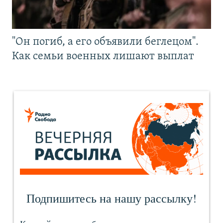
"Он погиб, а его объявили беглецом".
Как семьи военных лишают выплат