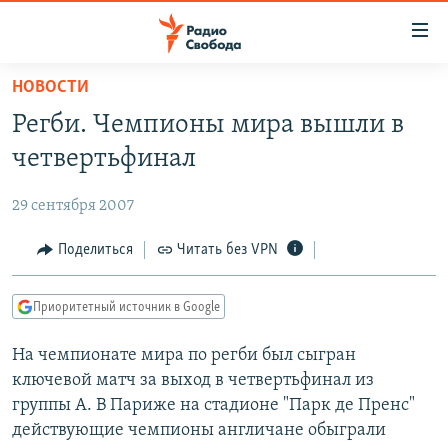
Ссылки
для
упрощенного
НОВОСТИ
ПРОГРАММЫ
доступа
Регби. Чемпионы мира вышли в
ПОДКАСТЫ
Вернуться
четвертьфинал
к
АВТОРСКИЕ ПРОЕКТЫ
основному
29 сентября 2007
ЦИТАТЫ СВОБОДЫ
содержанию
Вернутся
МНЕНИЯ
Поделиться
Читать без VPN
к
КУЛЬТУРА
главной
Приоритетный источник в Google
навигации
IDEL.РЕАЛИИ
Вернутся
На чемпионате мира по регби был сыгран
КАВКАЗ.РЕАЛИИ
к
ключевой матч за выход в четвертьфинал из
СЕВЕР.РЕАЛИИ
поиску
группы А. В Париже на стадионе "Парк де Пренс"
действующие чемпионы англичане обыграли
СИБИРЬ.РЕАЛИИ