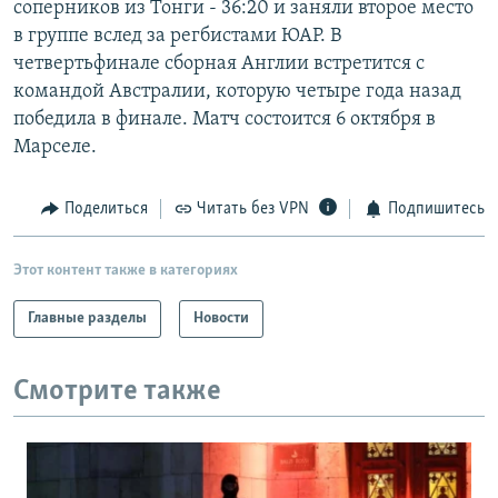
соперников из Тонги - 36:20 и заняли второе место
РАСПИСАНИЕ ВЕЩАНИЯ
в группе вслед за регбистами ЮАР. В
ПОДПИШИТЕСЬ НА РАССЫЛКУ
четвертьфинале сборная Англии встретится с
командой Австралии, которую четыре года назад
победила в финале. Матч состоится 6 октября в
СОЦИАЛЬНЫЕ СЕТИ
Марселе.
Поделиться
Читать без VPN
Подпишитесь
Все сайты РСЕ/РС
Этот контент также в категориях
Главные разделы
Новости
Смотрите также