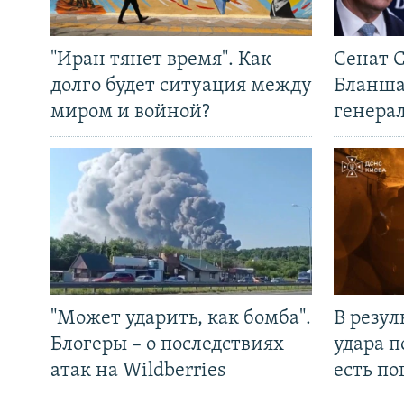
"Иран тянет время". Как
Сенат 
долго будет ситуация между
Бланша
миром и войной?
генера
"Может ударить, как бомба".
В резул
Блогеры – о последствиях
удара п
атак на Wildberries
есть п