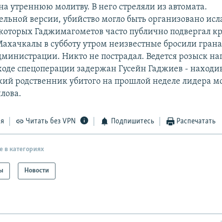
на утреннюю молитву. В него стреляли из автомата.
ельной версии, убийство могло быть организовано ис
которых Гаджимагометов часто публично подвергал к
Махачкалы в субботу утром неизвестные бросили грана
дминистрации. Никто не пострадал. Ведется розыск н
 ходе спецоперации задержан Гусейн Гаджиев - находи
кий родственник убитого на прошлой неделе лидера 
лова.
ся
Читать без VPN
Подпишитесь
Распечатать
е в категориях
ы
Новости