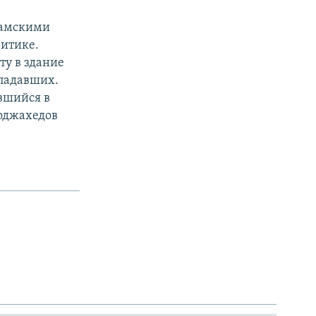
ламскими
ритике.
ту в здание
ападавших.
вшийся в
моджахедов