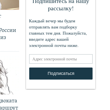
т
России
 из
двоката
маршрут