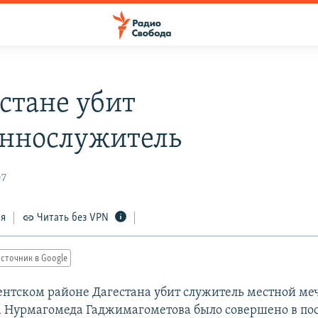
естане убит
ннослужитель
07
ся
Читать без VPN
сточник в Google
ентском районе Дагестана убит служитель местной ме
 Нурмагомеда Гаджимагометова было совершено в пос