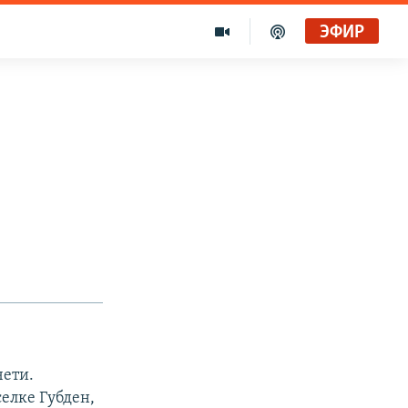
ЭФИР
чети.
елке Губден,