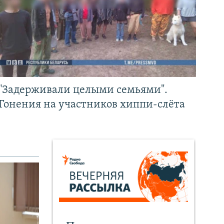
"Задерживали целыми семьями".
Гонения на участников хиппи-слёта