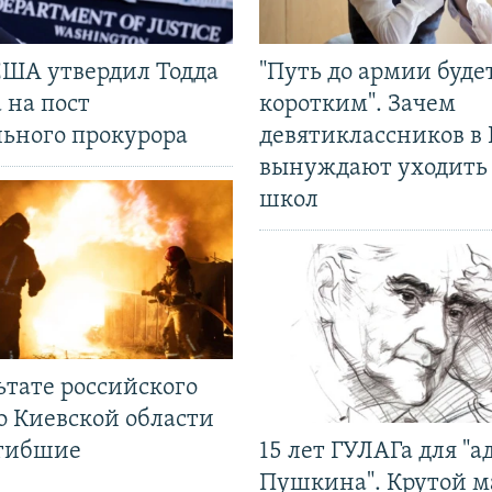
США утвердил Тодда
"Путь до армии буде
 на пост
коротким". Зачем
льного прокурора
девятиклассников в 
вынуждают уходить
школ
ьтате российского
о Киевской области
огибшие
15 лет ГУЛАГа для "а
Пушкина". Крутой 