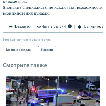
километров.
РАСПИСАНИЕ ВЕЩАНИЯ
Японские специалисты не исключают возможности
ПОДПИШИТЕСЬ НА РАССЫЛКУ
возникновения цунами.
СОЦИАЛЬНЫЕ СЕТИ
Поделиться
Читать без VPN
Подпишитесь
Этот контент также в категориях
Главные разделы
Новости
Все сайты РСЕ/РС
Смотрите также