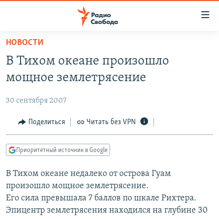
Ссылки
для
упрощенного
НОВОСТИ
ПРОГРАММЫ
доступа
В Тихом океане произошло
ПОДКАСТЫ
Вернуться
мощное землетрясение
к
АВТОРСКИЕ ПРОЕКТЫ
основному
30 сентября 2007
ЦИТАТЫ СВОБОДЫ
содержанию
Вернутся
МНЕНИЯ
Поделиться
Читать без VPN
к
КУЛЬТУРА
главной
Приоритетный источник в Google
навигации
IDEL.РЕАЛИИ
Вернутся
В Тихом океане недалеко от острова Гуам
КАВКАЗ.РЕАЛИИ
к
произошло мощное землетрясение.
СЕВЕР.РЕАЛИИ
поиску
Его сила превышала 7 баллов по шкале Рихтера.
Эпицентр землетрясения находился на глубине 30
СИБИРЬ.РЕАЛИИ