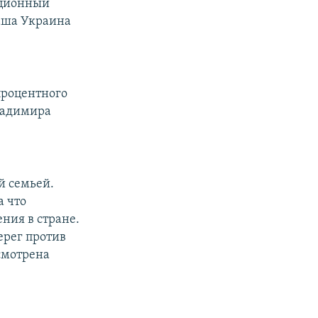
иционный
аша Украина
процентного
ладимира
й семьей.
а что
ния в стране.
ерег против
усмотрена