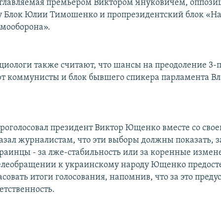
зглавляемая премьером Виктором Януковичем, оппоз
у Блок Юлии Тимошенко и пропрезидентский блок «Н
амооборона».
циологи также считают, что шансы на преодоление 3-
т коммунисты и блок бывшего спикера парламента В
проголосовал президент Виктор Ющенко вместе со свое
азал журналистам, что эти выборы должны показать, з
раинцы - за лже-стабильность или за коренные измене
елеобращении к украинскому народу Ющенко предост
совать итоги голосования, напомнив, что за это пред
етственность.