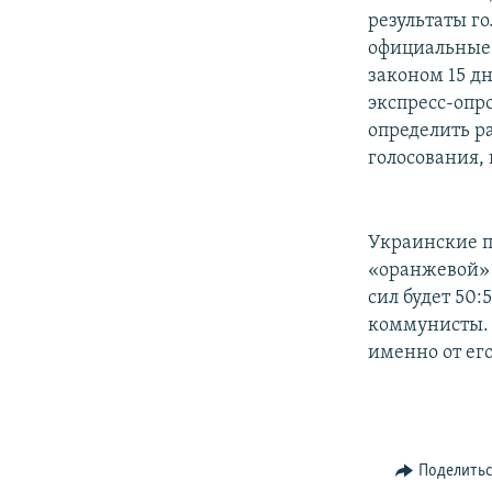
результаты г
официальные 
законом 15 д
экспресс-опр
определить р
голосования, 
Украинские п
«оранжевой» к
сил будет 50:
коммунисты. 
именно от ег
Поделить