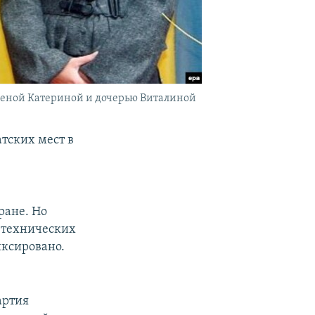
 женой Катериной и дочерью Виталиной
тских мест в
ране. Но
а технических
иксировано.
артия