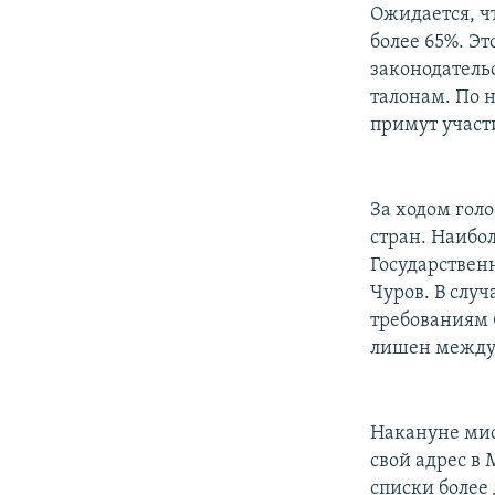
Ожидается, ч
более 65%. Эт
законодатель
талонам. По 
примут участ
За ходом голо
стран. Наибол
Государствен
Чуров. В слу
требованиям 
лишен между
Накануне мис
свой адрес в
списки более