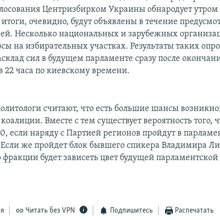
олосования Центризбирком Украины обнародует утром 1
итоги, очевидно, будут объявлены в течение предусм
ней. Несколько национальных и зарубежных организа
осы на избирательных участках. Результаты таких опро
асклад сил в будущем парламенте сразу после окончан
в 22 часа по киевскому времени.
олитологи считают, что есть большие шансы возникн
оалиции. Вместе с тем существует вероятность того, ч
50, если наряду с Партией регионов пройдут в парламе
Если же пройдет блок бывшего спикера Владимира Ли
о фракции будет зависеть цвет будущей парламентской
ся
Читать без VPN
Подпишитесь
Распечатать