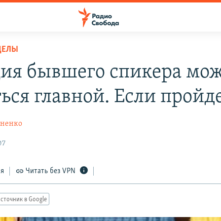
ДЕЛЫ
ия бывшего спикера мо
ться главной. Если пройд
хненко
07
ся
Читать без VPN
сточник в Google