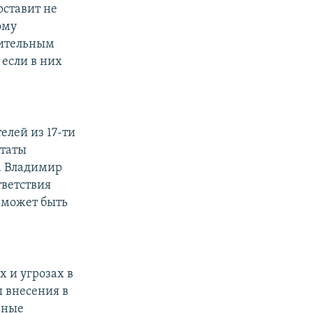
оставит не
ому
пительным
 если в них
елей из 17-ти
утаты
а Владимир
тветствия
 может быть
 и угрозах в
ы внесения в
ьные