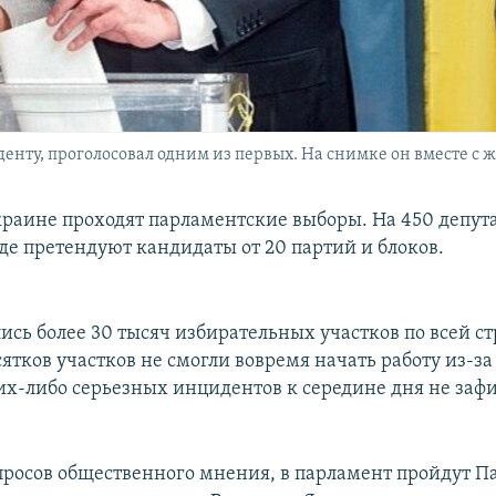
енту, проголосовал одним из первых. На снимке он вместе с
краине проходят парламентские выборы. На 450 депута
де претендуют кандидаты от 20 партий и блоков.
ись более 30 тысяч избирательных участков по всей ст
сятков участков не смогли вовремя начать работу из-з
их-либо серьезных инцидентов к середине дня не заф
росов общественного мнения, в парламент пройдут П