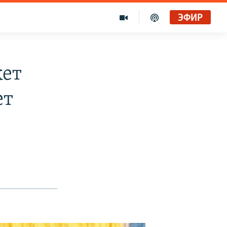
ЭФИР
жет
ет