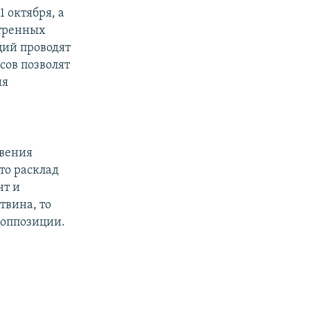
 октября, а
отренных
ций проводят
сов позволят
ия
овения
то расклад
нт и
твина, то
 оппозиции.