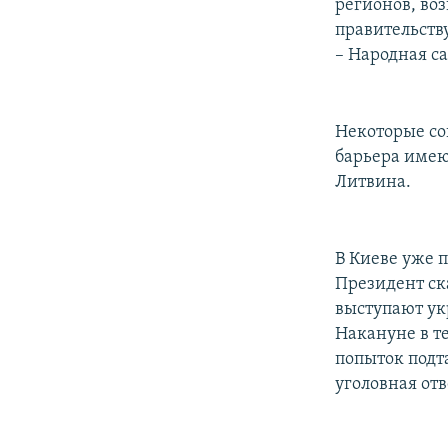
регионов, во
правительств
– Народная с
Некоторые со
барьера имею
Литвина.
В Киеве уже 
Президент ск
выступают ук
Накануне в т
попыток подта
уголовная отв