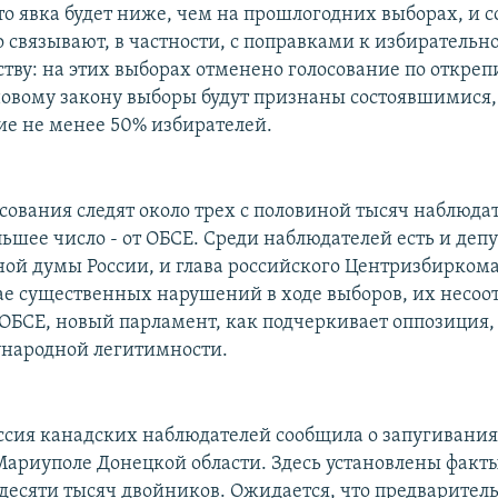
то явка будет ниже, чем на прошлогодних выборах, и с
о связывают, в частности, с поправками к избирательн
ству: на этих выборах отменено голосование по откре
новому закону выборы будут признаны состоявшимися,
ие не менее 50% избирателей.
сования следят около трех с половиной тысяч наблюдат
ьшее число - от ОБСЕ. Среди наблюдателей есть и деп
ной думы России, и глава российского Центризбирком
чае существенных нарушений в ходе выборов, их несоо
ОБСЕ, новый парламент, как подчеркивает оппозиция,
народной легитимности.
сия канадских наблюдателей сообщила о запугиваниях
 Мариуполе Донецкой области. Здесь установлены факт
 десяти тысяч двойников. Ожидается, что предварител