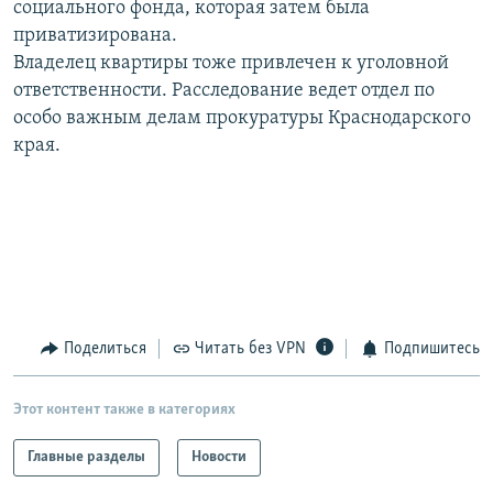
социального фонда, которая затем была
РАСПИСАНИЕ ВЕЩАНИЯ
приватизирована.
ПОДПИШИТЕСЬ НА РАССЫЛКУ
Владелец квартиры тоже привлечен к уголовной
ответственности. Расследование ведет отдел по
особо важным делам прокуратуры Краснодарского
СОЦИАЛЬНЫЕ СЕТИ
края.
Все сайты РСЕ/РС
Поделиться
Читать без VPN
Подпишитесь
Этот контент также в категориях
Главные разделы
Новости