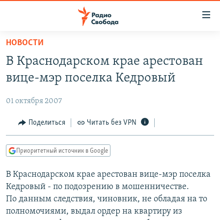
Ссылки
для
упрощенного
НОВОСТИ
ПРОГРАММЫ
доступа
В Краснодарском крае арестован
ПОДКАСТЫ
Вернуться
вице-мэр поселка Кедровый
к
АВТОРСКИЕ ПРОЕКТЫ
основному
01 октября 2007
ЦИТАТЫ СВОБОДЫ
содержанию
Вернутся
МНЕНИЯ
Поделиться
Читать без VPN
к
КУЛЬТУРА
главной
Приоритетный источник в Google
навигации
IDEL.РЕАЛИИ
Вернутся
В Краснодарском крае арестован вице-мэр поселка
КАВКАЗ.РЕАЛИИ
к
Кедровый - по подозрению в мошенничестве.
СЕВЕР.РЕАЛИИ
поиску
По данным следствия, чиновник, не обладая на то
полномочиями, выдал ордер на квартиру из
СИБИРЬ.РЕАЛИИ