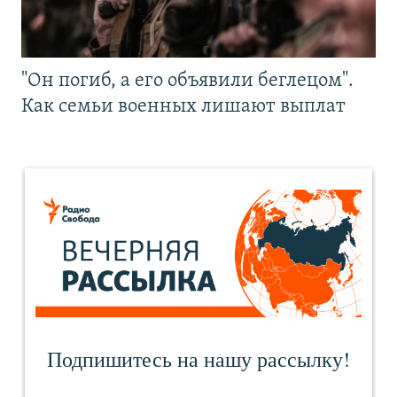
"Он погиб, а его объявили беглецом".
Как семьи военных лишают выплат