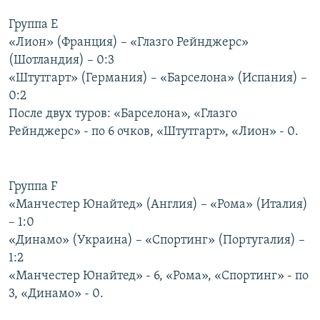
РАСПИСАНИЕ ВЕЩАНИЯ
Группа Е
ПОДПИШИТЕСЬ НА РАССЫЛКУ
«Лион» (Франция) – «Глазго Рейнджерс»
(Шотландия) – 0:3
«Штутгарт» (Германия) – «Барселона» (Испания) –
СОЦИАЛЬНЫЕ СЕТИ
0:2
После двух туров: «Барселона», «Глазго
Рейнджерс» - по 6 очков, «Штутгарт», «Лион» - 0.
Все сайты РСЕ/РС
Группа F
«Манчестер Юнайтед» (Англия) – «Рома» (Италия)
– 1:0
«Динамо» (Украина) – «Спортинг» (Португалия) –
1:2
«Манчестер Юнайтед» - 6, «Рома», «Спортинг» - по
3, «Динамо» - 0.