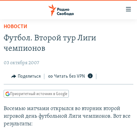
Ссылки
для
упрощенного
НОВОСТИ
ПРОГРАММЫ
доступа
Футбол. Второй тур Лиги
ПОДКАСТЫ
Вернуться
чемпионов
к
АВТОРСКИЕ ПРОЕКТЫ
основному
03 октября 2007
ЦИТАТЫ СВОБОДЫ
содержанию
Вернутся
МНЕНИЯ
Поделиться
Читать без VPN
к
КУЛЬТУРА
главной
Приоритетный источник в Google
навигации
IDEL.РЕАЛИИ
Вернутся
Восемью матчами открылся во вторник второй
КАВКАЗ.РЕАЛИИ
к
игровой день футбольной Лиги чемпионов. Вот все
СЕВЕР.РЕАЛИИ
поиску
результаты:
СИБИРЬ.РЕАЛИИ