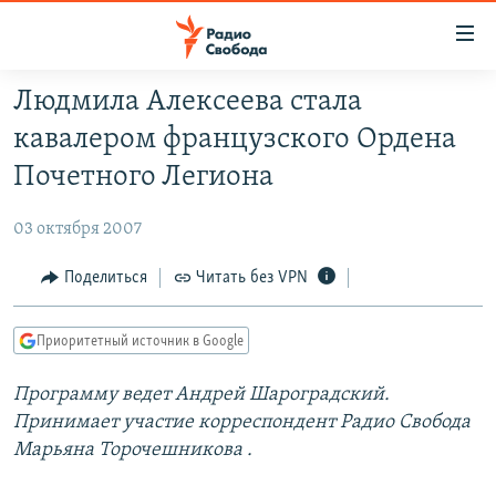
Ссылки
для
упрощенного
Людмила Алексеева стала
ПРОГРАММЫ
доступа
кавалером французского Ордена
ПОДКАСТЫ
Вернуться
Почетного Легиона
к
АВТОРСКИЕ ПРОЕКТЫ
основному
03 октября 2007
ЦИТАТЫ СВОБОДЫ
содержанию
Вернутся
МНЕНИЯ
Поделиться
Читать без VPN
к
КУЛЬТУРА
главной
Приоритетный источник в Google
навигации
IDEL.РЕАЛИИ
Вернутся
Программу ведет
Андрей Шароградский.
КАВКАЗ.РЕАЛИИ
к
Принимает
участие корреспондент Радио Свобода
СЕВЕР.РЕАЛИИ
поиску
Марьяна Торочешникова
.
СИБИРЬ.РЕАЛИИ