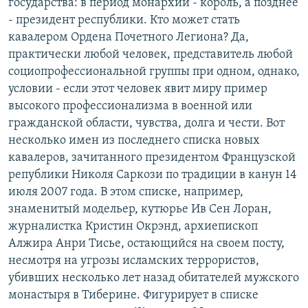
государства: в период монархии - король, а позднее
- президент республики. Кто может стать
кавалером Ордена Почетного Легиона? Да,
практически любой человек, представитель любой
социопрофессиональной группы при одном, однако,
условии - если этот человек явит миру пример
высокого профессионализма в военной или
гражданской области, чувства, долга и чести. Вот
несколько имен из последнего списка новых
кавалеров, зачитанного президентом Французской
републики Николя Саркози по традиции в канун 14
июля 2007 года. В этом списке, например,
знаменитый модельер, кутюрье Ив Сен Лоран,
журналистка Кристин Окрэнд, архиепископ
Алжира Анри Тисье, остающийся на своем посту,
несмотря на угрозы исламских террористов,
убивших несколько лет назад обитателей мужского
монастыря в Тиберине. Фигурирует в списке