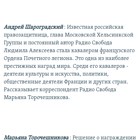
РАСПИСАНИЕ ВЕЩАНИЯ
ПОДПИШИТЕСЬ НА РАССЫЛКУ
Андрей Шароградский
: Известная российская
СОЦИАЛЬНЫЕ СЕТИ
правозащитница, глава Московской Хельсинкской
Группы и постоянный автор Радио Свобода
Людмила Алексеева стала кавалером французского
Ордена Почетного легиона. Это одна из наиболее
престижных наград мира. Среди его кавалеров -
деятели культуры и искусства, политики,
Все сайты РСЕ/РС
общественные деятели Франции и других стран.
Рассказывает корреспондент Радио Свобода
Марьяна Торочешникова.
Марьяна Торочешникова
: Решение о награждении