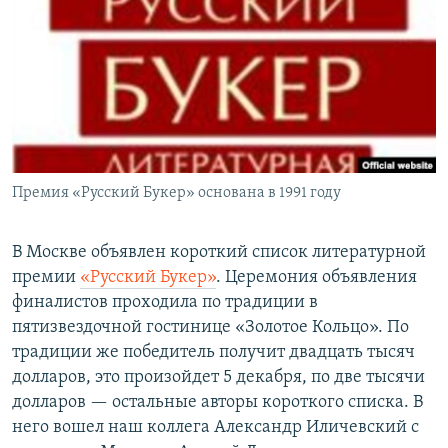
РАСПИСАНИЕ ВЕЩАНИЯ
ПОДПИШИТЕСЬ НА РАССЫЛКУ
СОЦИАЛЬНЫЕ СЕТИ
Премия «Русский Букер» основана в 1991 году
Все сайты РСЕ/РС
В Москве объявлен короткий список литературной
премии
«Русский Букер»
. Церемония объявления
финалистов проходила по традиции в
пятизвездочной гостинице «Золотое Кольцо». По
традиции же победитель получит двадцать тысяч
долларов, это произойдет 5 декабря, по две тысячи
долларов — остальные авторы короткого списка. В
него вошел наш коллега Александр Иличевский с