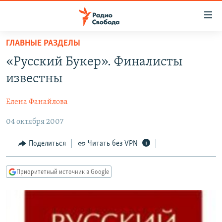
Ссылки
для
упрощенного
ГЛАВНЫЕ РАЗДЕЛЫ
ПРОГРАММЫ
доступа
«Русский Букер». Финалисты
ПОДКАСТЫ
Вернуться
известны
к
АВТОРСКИЕ ПРОЕКТЫ
основному
Елена Фанайлова
ЦИТАТЫ СВОБОДЫ
содержанию
Вернутся
04 октября 2007
МНЕНИЯ
к
КУЛЬТУРА
Поделиться
Читать без VPN
главной
навигации
IDEL.РЕАЛИИ
Вернутся
Приоритетный источник в Google
КАВКАЗ.РЕАЛИИ
к
СЕВЕР.РЕАЛИИ
поиску
СИБИРЬ.РЕАЛИИ