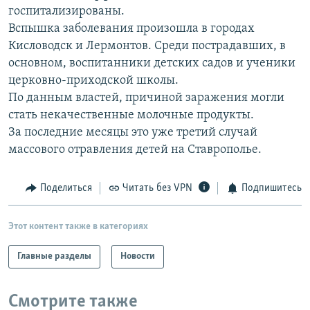
госпитализированы.
РАСПИСАНИЕ ВЕЩАНИЯ
Вспышка заболевания произошла в городах
ПОДПИШИТЕСЬ НА РАССЫЛКУ
Кисловодск и Лермонтов. Среди пострадавших, в
основном, воспитанники детских садов и ученики
СОЦИАЛЬНЫЕ СЕТИ
церковно-приходской школы.
По данным властей, причиной заражения могли
стать некачественные молочные продукты.
За последние месяцы это уже третий случай
массового отравления детей на Ставрополье.
Все сайты РСЕ/РС
Поделиться
Читать без VPN
Подпишитесь
Этот контент также в категориях
Главные разделы
Новости
Смотрите также