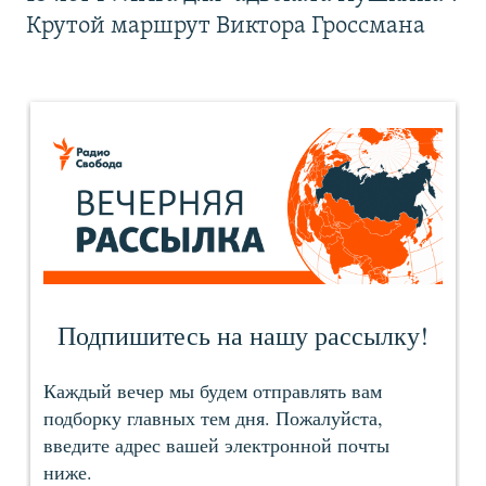
Крутой маршрут Виктора Гроссмана