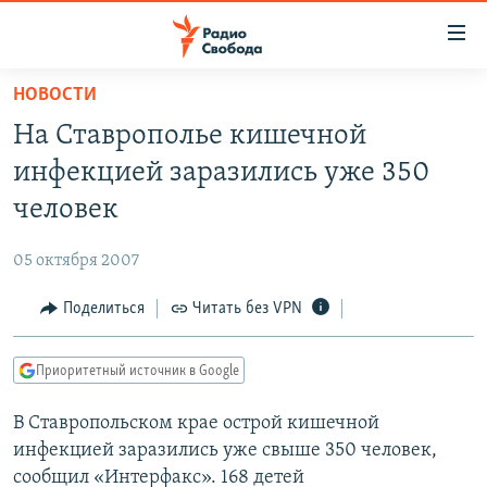
Ссылки
для
упрощенного
НОВОСТИ
ПРОГРАММЫ
доступа
На Ставрополье кишечной
ПОДКАСТЫ
Вернуться
инфекцией заразились уже 350
к
АВТОРСКИЕ ПРОЕКТЫ
человек
основному
ЦИТАТЫ СВОБОДЫ
содержанию
05 октября 2007
Вернутся
МНЕНИЯ
к
Поделиться
Читать без VPN
КУЛЬТУРА
главной
навигации
IDEL.РЕАЛИИ
Приоритетный источник в Google
Вернутся
КАВКАЗ.РЕАЛИИ
к
В Ставропольском крае острой кишечной
СЕВЕР.РЕАЛИИ
поиску
инфекцией заразились уже свыше 350 человек,
СИБИРЬ.РЕАЛИИ
сообщил «Интерфакс». 168 детей