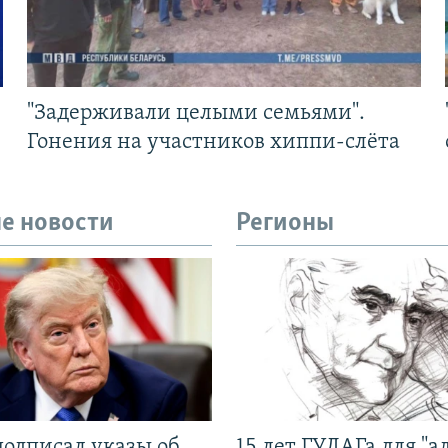
"Задерживали целыми семьями".
Гонения на участников хиппи-слёта
е новости
Регионы
подписал указы об
15 лет ГУЛАГа для "а