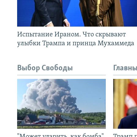
Испытание Ираном. Что скрывают
улыбки Трампа и принца Мухаммеда
Выбор Свободы
Главны
"Может ударить, как бомба".
Трамп 