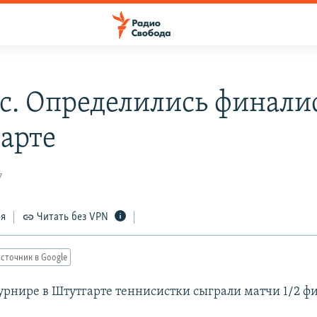
с. Определились финали
арте
7
ся
Читать без VPN
сточник в Google
урнире в Штутгарте теннисистки сыграли матчи 1/2 ф