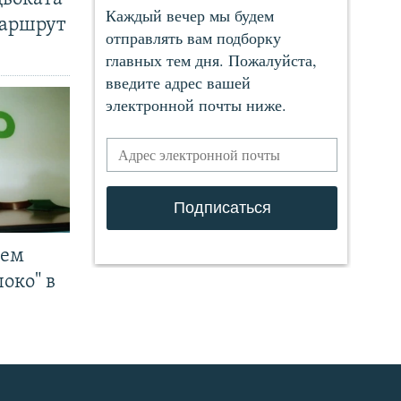
маршрут
чем
око" в