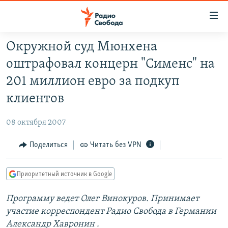
Ссылки
для
упрощенного
Окружной суд Мюнхена
ПРОГРАММЫ
доступа
оштрафовал концерн "Сименс" на
ПОДКАСТЫ
Вернуться
201 миллион евро за подкуп
к
АВТОРСКИЕ ПРОЕКТЫ
клиентов
основному
ЦИТАТЫ СВОБОДЫ
содержанию
08 октября 2007
Вернутся
МНЕНИЯ
к
Поделиться
Читать без VPN
КУЛЬТУРА
главной
навигации
IDEL.РЕАЛИИ
Приоритетный источник в Google
Вернутся
КАВКАЗ.РЕАЛИИ
к
Программу ведет Олег Винокуров. Принимает
СЕВЕР.РЕАЛИИ
поиску
участие корреспондент Радио Свобода
в Германии
СИБИРЬ.РЕАЛИИ
Александр Хавронин
.