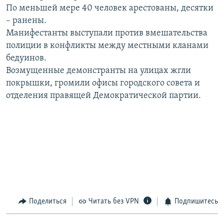
По меньшей мере 40 человек арестованы, десятки
РАСПИСАНИЕ ВЕЩАНИЯ
– ранены.
ПОДПИШИТЕСЬ НА РАССЫЛКУ
Манифестанты выступали против вмешательства
полиции в конфликты между местными кланами
СОЦИАЛЬНЫЕ СЕТИ
бедуинов.
Возмущенные демонстранты на улицах жгли
покрышки, громили офисы городского совета и
отделения правящей Демократической партии.
Все сайты РСЕ/РС
Поделиться
Читать без VPN
Подпишитесь