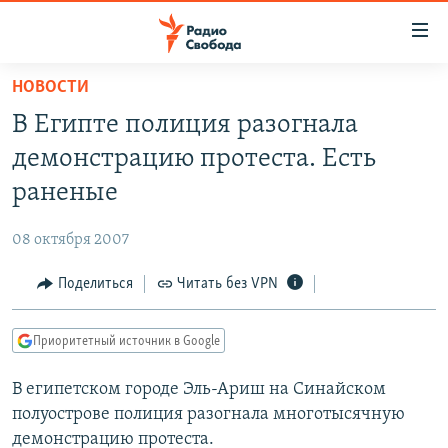
Ссылки
для
упрощенного
НОВОСТИ
ПРОГРАММЫ
доступа
В Египте полиция разогнала
ПОДКАСТЫ
Вернуться
демонстрацию протеста. Есть
к
АВТОРСКИЕ ПРОЕКТЫ
раненые
основному
ЦИТАТЫ СВОБОДЫ
содержанию
08 октября 2007
Вернутся
МНЕНИЯ
к
Поделиться
Читать без VPN
КУЛЬТУРА
главной
навигации
IDEL.РЕАЛИИ
Приоритетный источник в Google
Вернутся
КАВКАЗ.РЕАЛИИ
к
В египетском городе Эль-Ариш на Синайском
СЕВЕР.РЕАЛИИ
поиску
полуострове полиция разогнала многотысячную
СИБИРЬ.РЕАЛИИ
демонстрацию протеста.