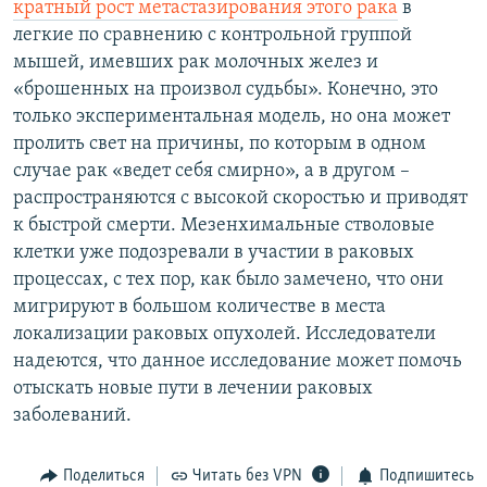
кратный рост метастазирования этого рака
в
РАСПИСАНИЕ ВЕЩАНИЯ
легкие по сравнению с контрольной группой
ПОДПИШИТЕСЬ НА РАССЫЛКУ
мышей, имевших рак молочных желез и
«брошенных на произвол судьбы». Конечно, это
только экспериментальная модель, но она может
СОЦИАЛЬНЫЕ СЕТИ
пролить свет на причины, по которым в одном
случае рак «ведет себя смирно», а в другом –
распространяются с высокой скоростью и приводят
к быстрой смерти. Мезенхимальные стволовые
клетки уже подозревали в участии в раковых
Все сайты РСЕ/РС
процессах, с тех пор, как было замечено, что они
мигрируют в большом количестве в места
локализации раковых опухолей. Исследователи
надеются, что данное исследование может помочь
отыскать новые пути в лечении раковых
заболеваний.
Поделиться
Читать без VPN
Подпишитесь