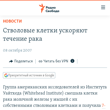
Ссылки
для
упрощенного
НОВОСТИ
ПРОГРАММЫ
доступа
Стволовые клетки ускоряют
ПОДКАСТЫ
Вернуться
течение рака
к
АВТОРСКИЕ ПРОЕКТЫ
основному
08 октября 2007
ЦИТАТЫ СВОБОДЫ
содержанию
Вернутся
МНЕНИЯ
Поделиться
Читать без VPN
к
КУЛЬТУРА
главной
Приоритетный источник в Google
навигации
IDEL.РЕАЛИИ
Вернутся
Группа американских исследователей из Института
КАВКАЗ.РЕАЛИИ
к
Уайтхеда (Whitehead Institute) смешала клетки
СЕВЕР.РЕАЛИИ
поиску
рака молочной железы у мышей с их
собственными стволовыми клетками и получила
7-
СИБИРЬ.РЕАЛИИ