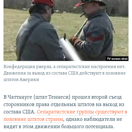
РАСПИСАНИЕ ВЕЩАНИЯ
ПОДПИШИТЕСЬ НА РАССЫЛКУ
СОЦИАЛЬНЫЕ СЕТИ
Конфедерация умерла, а сепаратистские настроения нет.
Все сайты РСЕ/РС
Движения за выход из состава США действуют в половине
штатов Америки
В Чаттануге (штат Теннеси) прошел второй съезд
сторонников права отдельных штатов на выход из
состава США.
Сепаратистские группы существуют в
половине штатов страны
, однако наблюдатели не
видят в этом движении большого потенциала.