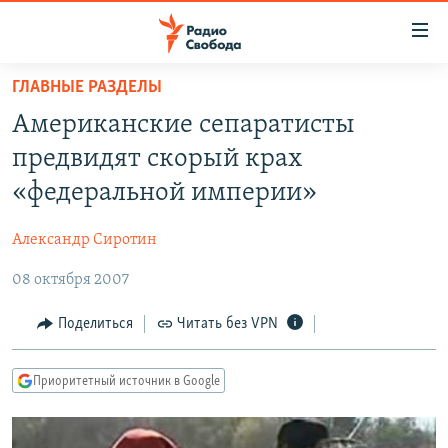
Ссылки
для
упрощенного
ГЛАВНЫЕ РАЗДЕЛЫ
ПРОГРАММЫ
доступа
Американские сепаратисты
ПОДКАСТЫ
Вернуться
предвидят скорый крах
к
АВТОРСКИЕ ПРОЕКТЫ
«федеральной империи»
основному
ЦИТАТЫ СВОБОДЫ
содержанию
Александр Сиротин
Вернутся
МНЕНИЯ
к
08 октября 2007
КУЛЬТУРА
главной
навигации
IDEL.РЕАЛИИ
Поделиться
Читать без VPN
Вернутся
КАВКАЗ.РЕАЛИИ
к
Приоритетный источник в Google
СЕВЕР.РЕАЛИИ
поиску
СИБИРЬ.РЕАЛИИ