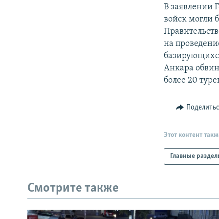
РАСПИСАНИЕ ВЕЩАНИЯ
В заявлении 
ПОДПИШИТЕСЬ НА РАССЫЛКУ
войск могли 
Правительство
на проведени
базирующихся
Анкара обвиня
более 20 тур
Поделить
Этот контент такж
Главные раздел
Смотрите также