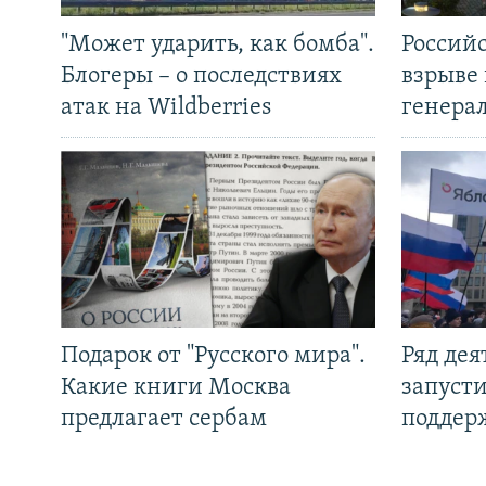
"Может ударить, как бомба".
Россий
Блогеры – о последствиях
взрыве 
атак на Wildberries
генера
Подарок от "Русского мира".
Ряд де
Какие книги Москва
запуст
предлагает сербам
поддер