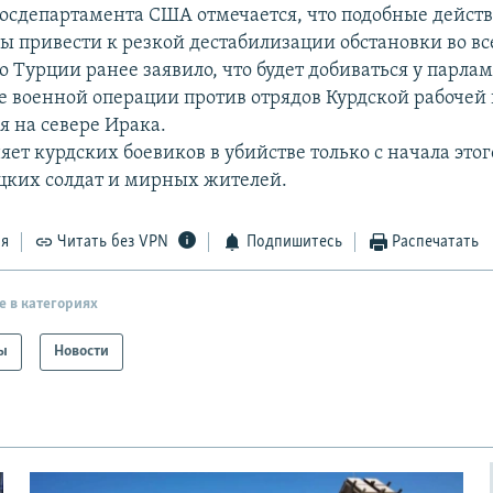
Госдепартамента США отмечается, что подобные дейст
бы привести к резкой дестабилизации обстановки во вс
 Турции ранее заявило, что будет добиваться у парлам
е военной операции против отрядов Курдской рабочей 
 на севере Ирака.
ет курдских боевиков в убийстве только с начала это
ецких солдат и мирных жителей.
ся
Читать без VPN
Подпишитесь
Распечатать
е в категориях
ы
Новости