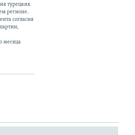
вия турецких
ем регионе.
ента согласия
партии,
го месяца