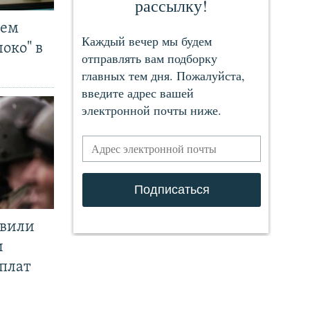
чем
око" в
явили
и
плат