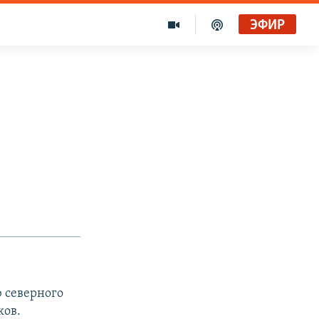
ЭФИР
 северного
ков.