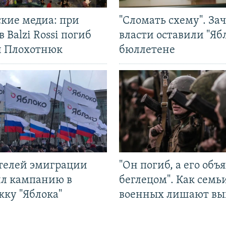
ские медиа: при
"Сломать схему". За
в Balzi Rossi погиб
власти оставили "Ябл
л Плохотнюк
бюллетене
ятелей эмиграции
"Он погиб, а его объ
ил кампанию в
беглецом". Как семь
жку "Яблока"
военных лишают вы