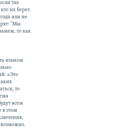
осли так
кто их берет.
лгода или не
орят: "Мы
зьмем, то как
ить языком
ально-
ий: «Это
икаких
ться, то
лема
будут всем
е в этом
сключения,
евозможно.