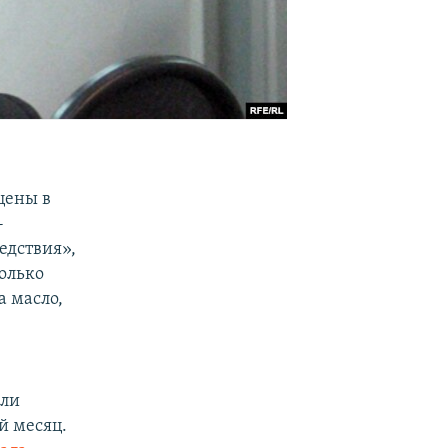
цены в
-
едствия»,
олько
а масло,
ели
й месяц.