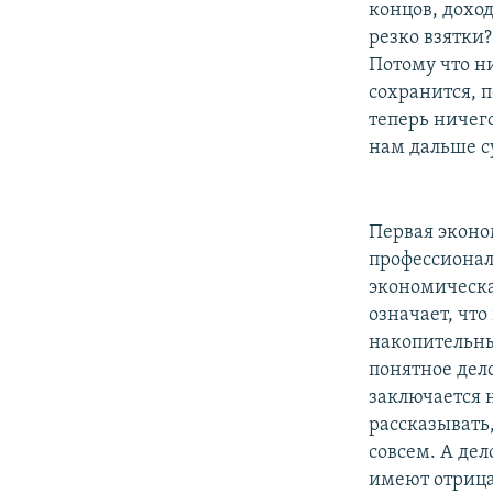
концов, дохо
резко взятки?
Потому что ни
сохранится, п
теперь ничего
нам дальше с
Первая эконо
профессионала
экономическая
означает, что
накопительны
понятное дело
заключается н
рассказывать,
совсем. А дел
имеют отрица