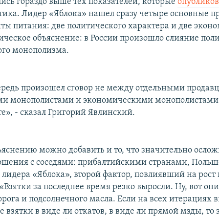
ись гораздо выше тех показателей, которые
опубликов
тика. Лидер «Яблока» нашел сразу четыре основные п
кты питания: две политического характера и две эконо
ическое объяснение: в России произошло слияние пол
го монополизма.
ередь произошел сговор не между отдельными продав
ми монополистами и экономическими монополистами.
е», - сказал Григорий Явлинский.
ъяснению можно добавить и то, что значительно осло
ошения с соседями: прибалтийскими странами, Польше
лидера «Яблока», второй фактор, повлиявший на рост ц
«Взятки за последнее время резко выросли. Ну, вот он
орога и подсолнечного масла. Если на всех итерациях 
 взятки в виде ли откатов, в виде ли прямой мзды, то э