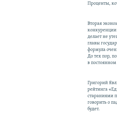
Проценты, ко
Вторая эконо
конкуренции 
делает не ут
главы государ
формула очень
До тех пор, п
в постоянном
Григорий Явли
рейтинга «Ед
стараниями п
говорить о па
будет.