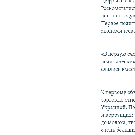
Цифры оказал
Роскомстатис
цен на проду
Первое полит
экономическо
«В первую оч
политически
слились вмест
К первому об
торговые отн
Украиной. По 
и коррупция: 
до молока, тв
очень большие