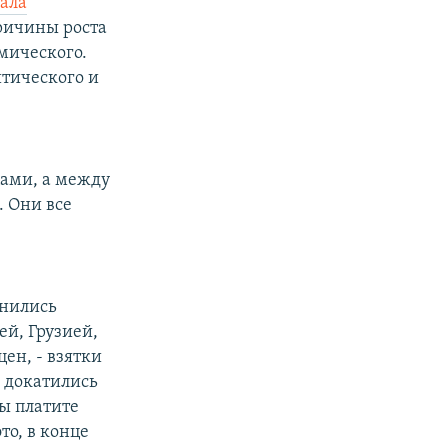
ала
ричины роста
мического.
итического и
цами, а между
 Они все
жнились
й, Грузией,
ен, - взятки
и докатились
вы платите
то, в конце