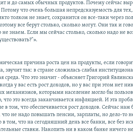
дит и до самых обычных продуктов. Почему сейчас выр
 Потому что очень большая непредсказуемость для тех, 
кто толком не знает, сохранится он все-таки через по
оэтому все берут столько, сколько могут. Они так и гов
 не знаем. Если мы сейчас столько, сколько надо не во
уществовать?"».
мическая причина роста цен на продукты, если говор
, звучит так: в стране сложилась слабая институцион
 среда. Что это значит - объясняет Григорий Явлинск
 когда у вас есть рост доходов, но у вас при этом нет н
х механизмов, которыми население могло бы пользова
, что это всегда заканчивается инфляцией. И эта проб
е в том, что обеспечивается рост доходов. Сейчас нам 
 что не надо повышать пенсии, зарплаты, но дело-то н
о в том, что на сегодняшний день все банки, все без и
тельные ставки. Накопить ни в каком банке ничего н