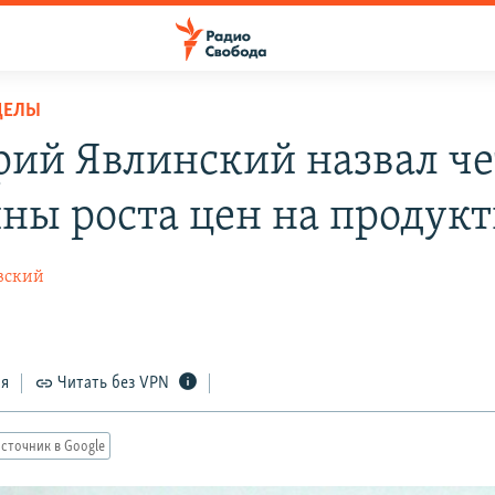
ДЕЛЫ
рий Явлинский назвал ч
ны роста цен на продук
вский
ся
Читать без VPN
сточник в Google