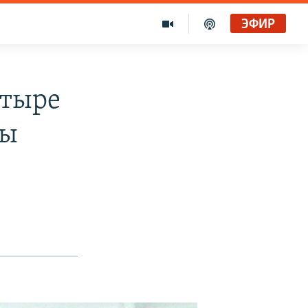
ЭФИР
етыре
ты