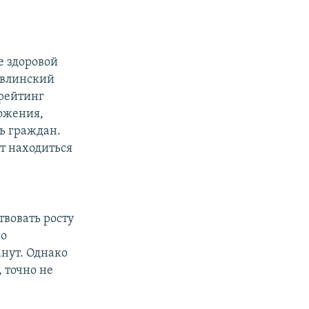
е здоровой
Явлинский
рейтинг
ложения,
ль граждан.
ет находиться
твовать росту
но
анут. Однако
, точно не