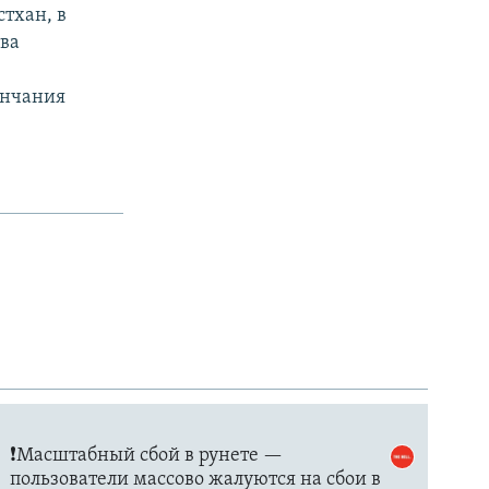
тхан, в
тва
ончания