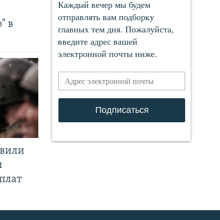
" в
явили
и
плат