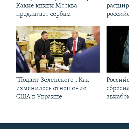
Какие книги Москва
расшир
предлагает сербам
россий
"Подвиг Зеленского". Как
Россий
изменилось отношение
сброси
США к Украине
авиабо