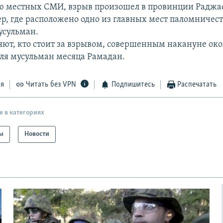
 местных СМИ, взрыв произошел в провинции Раджас
р, где расположено одно из главных мест паломничес
усульман.
яют, кто стоит за взрывом, совершенным накануне ок
ля мусульман месяца Рамадан.
ся
Читать без VPN
Подпишитесь
Распечатать
е в категориях
ы
Новости