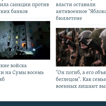
ила санкции против
власти оставили
ских банков
антивоенное "Яблоко
бюллетене
ские войска
ли на Сумы восемь
"Он погиб, а его объ
мб
беглецом". Как семь
военных лишают вы