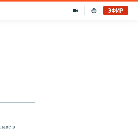
ЭФИР
рыве в