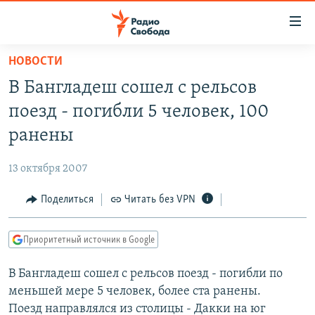
Ссылки
для
упрощенного
НОВОСТИ
ПРОГРАММЫ
доступа
В Бангладеш сошел с рельсов
ПОДКАСТЫ
Вернуться
поезд - погибли 5 человек, 100
к
АВТОРСКИЕ ПРОЕКТЫ
ранены
основному
ЦИТАТЫ СВОБОДЫ
содержанию
13 октября 2007
Вернутся
МНЕНИЯ
к
Поделиться
Читать без VPN
КУЛЬТУРА
главной
навигации
IDEL.РЕАЛИИ
Приоритетный источник в Google
Вернутся
КАВКАЗ.РЕАЛИИ
к
В Бангладеш сошел с рельсов поезд - погибли по
СЕВЕР.РЕАЛИИ
поиску
меньшей мере 5 человек, более ста ранены.
СИБИРЬ.РЕАЛИИ
Поезд направлялся из столицы - Дакки на юг