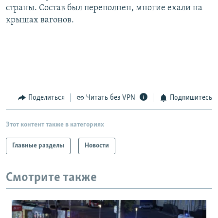
страны. Состав был переполнен, многие ехали на
РАСПИСАНИЕ ВЕЩАНИЯ
крышах вагонов.
ПОДПИШИТЕСЬ НА РАССЫЛКУ
СОЦИАЛЬНЫЕ СЕТИ
Поделиться
Читать без VPN
Подпишитесь
Все сайты РСЕ/РС
Этот контент также в категориях
Главные разделы
Новости
Смотрите также