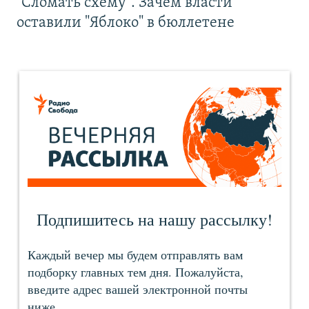
"Сломать схему". Зачем власти
оставили "Яблоко" в бюллетене