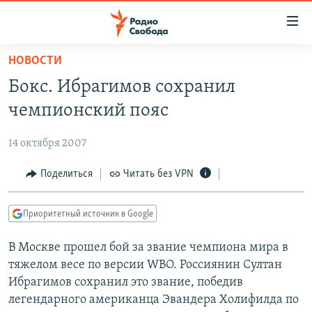
Ссылки
для
упрощенного
НОВОСТИ
ПРОГРАММЫ
доступа
Бокс. Ибрагимов сохранил
ПОДКАСТЫ
Вернуться
чемпионский пояс
к
АВТОРСКИЕ ПРОЕКТЫ
основному
14 октября 2007
ЦИТАТЫ СВОБОДЫ
содержанию
Вернутся
МНЕНИЯ
Поделиться
Читать без VPN
к
КУЛЬТУРА
главной
Приоритетный источник в Google
навигации
IDEL.РЕАЛИИ
Вернутся
В Москве прошел бой за звание чемпиона мира в
КАВКАЗ.РЕАЛИИ
к
тяжелом весе по версии WBO. Россиянин Султан
СЕВЕР.РЕАЛИИ
поиску
Ибрагимов сохранил это звание, победив
легендарного американца Эвандера Холифилда по
СИБИРЬ.РЕАЛИИ