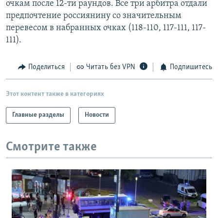
очкам после 12-ти раундов. Все три арбитра отдали
РАСПИСАНИЕ ВЕЩАНИЯ
предпочтение россиянину со значительным
ПОДПИШИТЕСЬ НА РАССЫЛКУ
перевесом в набранных очках (118-110, 117-111, 117-
111).
СОЦИАЛЬНЫЕ СЕТИ
Поделиться
Читать без VPN
Подпишитесь
Этот контент также в категориях
Главные разделы
Новости
Все сайты РСЕ/РС
Смотрите также