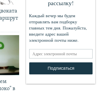
двоката
маршрут
чем
око" в