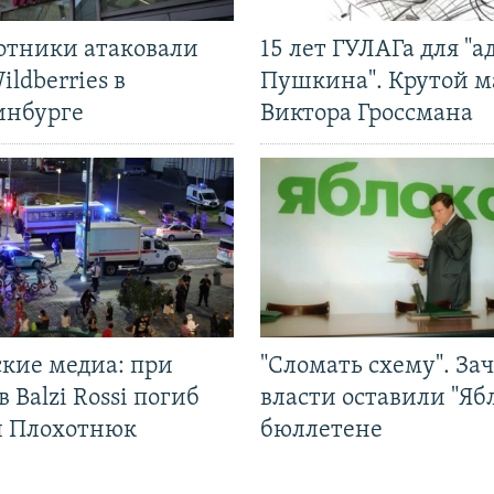
отники атаковали
15 лет ГУЛАГа для "а
ildberries в
Пушкина". Крутой 
инбурге
Виктора Гроссмана
ские медиа: при
"Сломать схему". За
в Balzi Rossi погиб
власти оставили "Ябл
л Плохотнюк
бюллетене