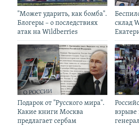
"Может ударить, как бомба".
Беспил
Блогеры – о последствиях
склад W
атак на Wildberries
Екатер
Подарок от "Русского мира".
Россий
Какие книги Москва
взрыве 
предлагает сербам
генера