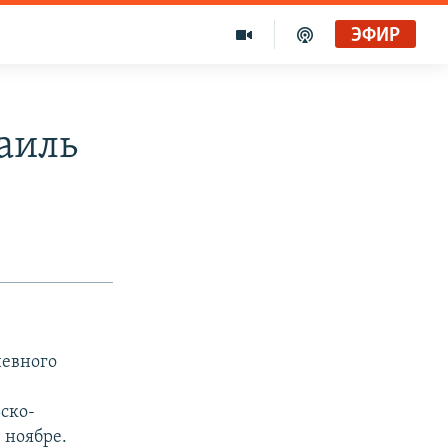
ЭФИР
аиль
невного
ско-
 ноябре.