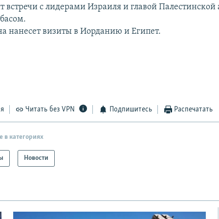
ят встречи с лидерами Израиля и главой Палестинской
басом.
на нанесет визиты в Иорданию и Египет.
ся
Читать без VPN
Подпишитесь
Распечатать
е в категориях
ы
Новости