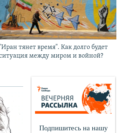
"Иран тянет время". Как долго будет
ситуация между миром и войной?